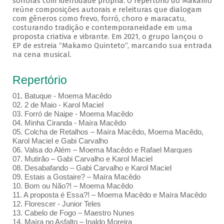
sonoras com identidade própria. O repertório do Makamo
reúne composições autorais e releituras que dialogam
com gêneros como frevo, forró, choro e maracatu,
costurando tradição e contemporaneidade em uma
proposta criativa e vibrante. Em 2021, o grupo lançou o
EP de estreia “Makamo Quinteto”, marcando sua entrada
na cena musical.
Repertório
01. Batuque - Moema Macêdo
02. 2 de Maio - Karol Maciel
03. Forró de Naipe - Moema Macêdo
04. Minha Ciranda - Maíra Macêdo
05. Colcha de Retalhos – Maíra Macêdo, Moema Macêdo,
Karol Maciel e Gabi Carvalho
06. Valsa do Além – Moema Macêdo e Rafael Marques
07. Mutirão – Gabi Carvalho e Karol Maciel
08. Desabafando – Gabi Carvalho e Karol Maciel
09. Estais a Gostaire? – Maíra Macêdo
10. Bom ou Não?! – Moema Macêdo
11. A proposta é Essa?! – Moema Macêdo e Maíra Macêdo
12. Florescer - Junior Teles
13. Cabelo de Fogo – Maestro Nunes
14. Maíra no Asfalto – Inaldo Moreira