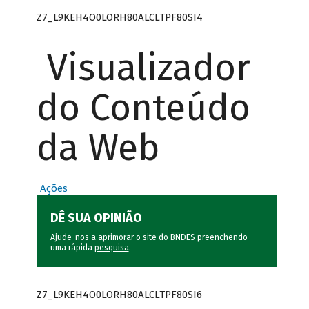
Z7_L9KEH4O0LORH80ALCLTPF80SI4
Visualizador
do Conteúdo
da Web
Ações
DÊ SUA OPINIÃO
Ajude-nos a aprimorar o site do BNDES preenchendo
uma rápida
pesquisa
.
Z7_L9KEH4O0LORH80ALCLTPF80SI6