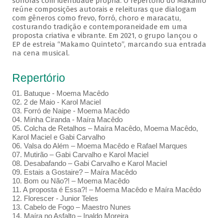
sonoras com identidade própria. O repertório do Makamo
reúne composições autorais e releituras que dialogam
com gêneros como frevo, forró, choro e maracatu,
costurando tradição e contemporaneidade em uma
proposta criativa e vibrante. Em 2021, o grupo lançou o
EP de estreia “Makamo Quinteto”, marcando sua entrada
na cena musical.
Repertório
01. Batuque - Moema Macêdo
02. 2 de Maio - Karol Maciel
03. Forró de Naipe - Moema Macêdo
04. Minha Ciranda - Maíra Macêdo
05. Colcha de Retalhos – Maíra Macêdo, Moema Macêdo,
Karol Maciel e Gabi Carvalho
06. Valsa do Além – Moema Macêdo e Rafael Marques
07. Mutirão – Gabi Carvalho e Karol Maciel
08. Desabafando – Gabi Carvalho e Karol Maciel
09. Estais a Gostaire? – Maíra Macêdo
10. Bom ou Não?! – Moema Macêdo
11. A proposta é Essa?! – Moema Macêdo e Maíra Macêdo
12. Florescer - Junior Teles
13. Cabelo de Fogo – Maestro Nunes
14. Maíra no Asfalto – Inaldo Moreira