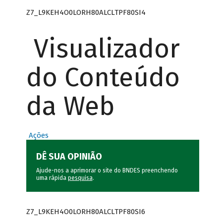
Z7_L9KEH4O0LORH80ALCLTPF80SI4
Visualizador
do Conteúdo
da Web
Ações
DÊ SUA OPINIÃO
Ajude-nos a aprimorar o site do BNDES preenchendo
uma rápida
pesquisa
.
Z7_L9KEH4O0LORH80ALCLTPF80SI6