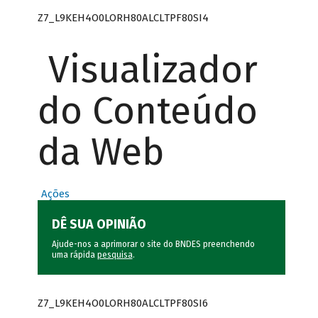
Z7_L9KEH4O0LORH80ALCLTPF80SI4
Visualizador
do Conteúdo
da Web
Ações
DÊ SUA OPINIÃO
Ajude-nos a aprimorar o site do BNDES preenchendo
uma rápida
pesquisa
.
Z7_L9KEH4O0LORH80ALCLTPF80SI6