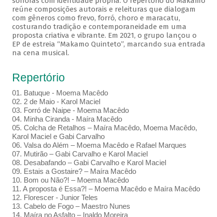
sonoras com identidade própria. O repertório do Makamo
reúne composições autorais e releituras que dialogam
com gêneros como frevo, forró, choro e maracatu,
costurando tradição e contemporaneidade em uma
proposta criativa e vibrante. Em 2021, o grupo lançou o
EP de estreia “Makamo Quinteto”, marcando sua entrada
na cena musical.
Repertório
01. Batuque - Moema Macêdo
02. 2 de Maio - Karol Maciel
03. Forró de Naipe - Moema Macêdo
04. Minha Ciranda - Maíra Macêdo
05. Colcha de Retalhos – Maíra Macêdo, Moema Macêdo,
Karol Maciel e Gabi Carvalho
06. Valsa do Além – Moema Macêdo e Rafael Marques
07. Mutirão – Gabi Carvalho e Karol Maciel
08. Desabafando – Gabi Carvalho e Karol Maciel
09. Estais a Gostaire? – Maíra Macêdo
10. Bom ou Não?! – Moema Macêdo
11. A proposta é Essa?! – Moema Macêdo e Maíra Macêdo
12. Florescer - Junior Teles
13. Cabelo de Fogo – Maestro Nunes
14. Maíra no Asfalto – Inaldo Moreira