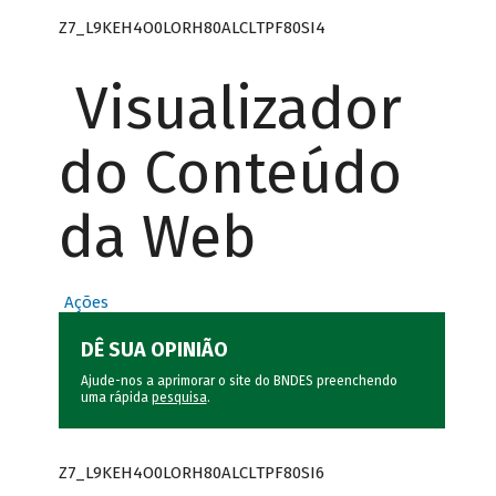
Z7_L9KEH4O0LORH80ALCLTPF80SI4
Visualizador
do Conteúdo
da Web
Ações
DÊ SUA OPINIÃO
Ajude-nos a aprimorar o site do BNDES preenchendo
uma rápida
pesquisa
.
Z7_L9KEH4O0LORH80ALCLTPF80SI6