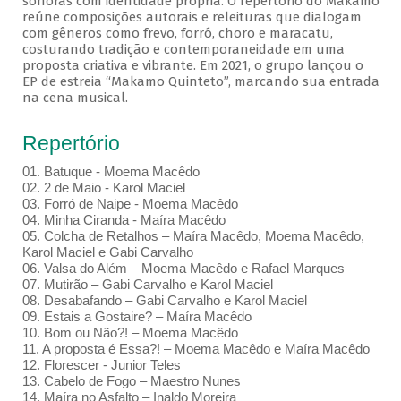
sonoras com identidade própria. O repertório do Makamo
reúne composições autorais e releituras que dialogam
com gêneros como frevo, forró, choro e maracatu,
costurando tradição e contemporaneidade em uma
proposta criativa e vibrante. Em 2021, o grupo lançou o
EP de estreia “Makamo Quinteto”, marcando sua entrada
na cena musical.
Repertório
01. Batuque - Moema Macêdo
02. 2 de Maio - Karol Maciel
03. Forró de Naipe - Moema Macêdo
04. Minha Ciranda - Maíra Macêdo
05. Colcha de Retalhos – Maíra Macêdo, Moema Macêdo,
Karol Maciel e Gabi Carvalho
06. Valsa do Além – Moema Macêdo e Rafael Marques
07. Mutirão – Gabi Carvalho e Karol Maciel
08. Desabafando – Gabi Carvalho e Karol Maciel
09. Estais a Gostaire? – Maíra Macêdo
10. Bom ou Não?! – Moema Macêdo
11. A proposta é Essa?! – Moema Macêdo e Maíra Macêdo
12. Florescer - Junior Teles
13. Cabelo de Fogo – Maestro Nunes
14. Maíra no Asfalto – Inaldo Moreira