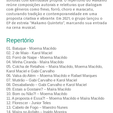
sonoras com identidade própria. O repertório do Makamo
reúne composições autorais e releituras que dialogam
com gêneros como frevo, forró, choro e maracatu,
costurando tradição e contemporaneidade em uma
proposta criativa e vibrante. Em 2021, o grupo lançou o
EP de estreia “Makamo Quinteto”, marcando sua entrada
na cena musical.
Repertório
01. Batuque - Moema Macêdo
02. 2 de Maio - Karol Maciel
03. Forró de Naipe - Moema Macêdo
04. Minha Ciranda - Maíra Macêdo
05. Colcha de Retalhos – Maíra Macêdo, Moema Macêdo,
Karol Maciel e Gabi Carvalho
06. Valsa do Além – Moema Macêdo e Rafael Marques
07. Mutirão – Gabi Carvalho e Karol Maciel
08. Desabafando – Gabi Carvalho e Karol Maciel
09. Estais a Gostaire? – Maíra Macêdo
10. Bom ou Não?! – Moema Macêdo
11. A proposta é Essa?! – Moema Macêdo e Maíra Macêdo
12. Florescer - Junior Teles
13. Cabelo de Fogo – Maestro Nunes
14. Maíra no Asfalto – Inaldo Moreira