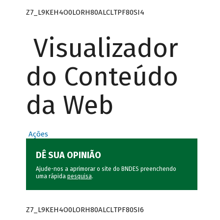
Z7_L9KEH4O0LORH80ALCLTPF80SI4
Visualizador
do Conteúdo
da Web
Ações
DÊ SUA OPINIÃO
Ajude-nos a aprimorar o site do BNDES preenchendo
uma rápida
pesquisa
.
Z7_L9KEH4O0LORH80ALCLTPF80SI6