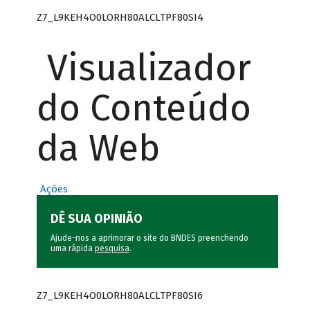
Z7_L9KEH4O0LORH80ALCLTPF80SI4
Visualizador
do Conteúdo
da Web
Ações
DÊ SUA OPINIÃO
Ajude-nos a aprimorar o site do BNDES preenchendo
uma rápida
pesquisa
.
Z7_L9KEH4O0LORH80ALCLTPF80SI6