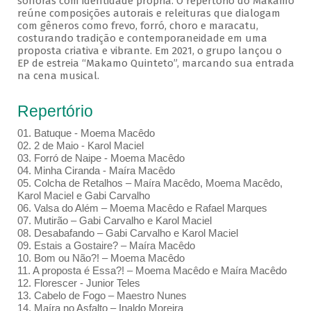
sonoras com identidade própria. O repertório do Makamo
reúne composições autorais e releituras que dialogam
com gêneros como frevo, forró, choro e maracatu,
costurando tradição e contemporaneidade em uma
proposta criativa e vibrante. Em 2021, o grupo lançou o
EP de estreia “Makamo Quinteto”, marcando sua entrada
na cena musical.
Repertório
01. Batuque - Moema Macêdo
02. 2 de Maio - Karol Maciel
03. Forró de Naipe - Moema Macêdo
04. Minha Ciranda - Maíra Macêdo
05. Colcha de Retalhos – Maíra Macêdo, Moema Macêdo,
Karol Maciel e Gabi Carvalho
06. Valsa do Além – Moema Macêdo e Rafael Marques
07. Mutirão – Gabi Carvalho e Karol Maciel
08. Desabafando – Gabi Carvalho e Karol Maciel
09. Estais a Gostaire? – Maíra Macêdo
10. Bom ou Não?! – Moema Macêdo
11. A proposta é Essa?! – Moema Macêdo e Maíra Macêdo
12. Florescer - Junior Teles
13. Cabelo de Fogo – Maestro Nunes
14. Maíra no Asfalto – Inaldo Moreira