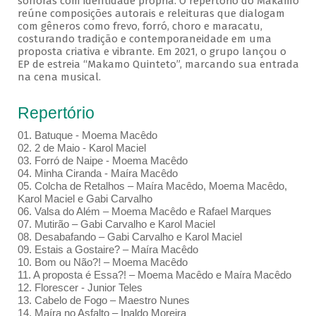
sonoras com identidade própria. O repertório do Makamo
reúne composições autorais e releituras que dialogam
com gêneros como frevo, forró, choro e maracatu,
costurando tradição e contemporaneidade em uma
proposta criativa e vibrante. Em 2021, o grupo lançou o
EP de estreia “Makamo Quinteto”, marcando sua entrada
na cena musical.
Repertório
01. Batuque - Moema Macêdo
02. 2 de Maio - Karol Maciel
03. Forró de Naipe - Moema Macêdo
04. Minha Ciranda - Maíra Macêdo
05. Colcha de Retalhos – Maíra Macêdo, Moema Macêdo,
Karol Maciel e Gabi Carvalho
06. Valsa do Além – Moema Macêdo e Rafael Marques
07. Mutirão – Gabi Carvalho e Karol Maciel
08. Desabafando – Gabi Carvalho e Karol Maciel
09. Estais a Gostaire? – Maíra Macêdo
10. Bom ou Não?! – Moema Macêdo
11. A proposta é Essa?! – Moema Macêdo e Maíra Macêdo
12. Florescer - Junior Teles
13. Cabelo de Fogo – Maestro Nunes
14. Maíra no Asfalto – Inaldo Moreira