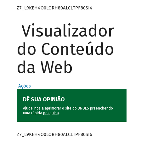
Z7_L9KEH4O0LORH80ALCLTPF80SI4
Visualizador
do Conteúdo
da Web
Ações
DÊ SUA OPINIÃO
Ajude-nos a aprimorar o site do BNDES preenchendo
uma rápida
pesquisa
.
Z7_L9KEH4O0LORH80ALCLTPF80SI6