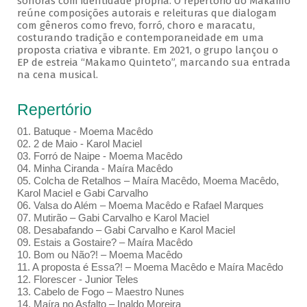
sonoras com identidade própria. O repertório do Makamo
reúne composições autorais e releituras que dialogam
com gêneros como frevo, forró, choro e maracatu,
costurando tradição e contemporaneidade em uma
proposta criativa e vibrante. Em 2021, o grupo lançou o
EP de estreia “Makamo Quinteto”, marcando sua entrada
na cena musical.
Repertório
01. Batuque - Moema Macêdo
02. 2 de Maio - Karol Maciel
03. Forró de Naipe - Moema Macêdo
04. Minha Ciranda - Maíra Macêdo
05. Colcha de Retalhos – Maíra Macêdo, Moema Macêdo,
Karol Maciel e Gabi Carvalho
06. Valsa do Além – Moema Macêdo e Rafael Marques
07. Mutirão – Gabi Carvalho e Karol Maciel
08. Desabafando – Gabi Carvalho e Karol Maciel
09. Estais a Gostaire? – Maíra Macêdo
10. Bom ou Não?! – Moema Macêdo
11. A proposta é Essa?! – Moema Macêdo e Maíra Macêdo
12. Florescer - Junior Teles
13. Cabelo de Fogo – Maestro Nunes
14. Maíra no Asfalto – Inaldo Moreira