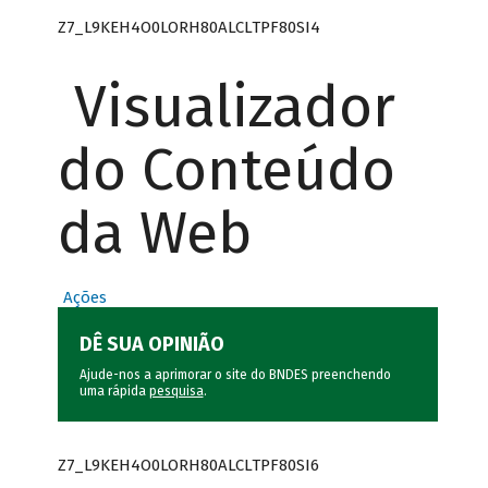
Z7_L9KEH4O0LORH80ALCLTPF80SI4
Visualizador
do Conteúdo
da Web
Ações
DÊ SUA OPINIÃO
Ajude-nos a aprimorar o site do BNDES preenchendo
uma rápida
pesquisa
.
Z7_L9KEH4O0LORH80ALCLTPF80SI6