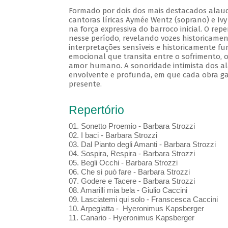
Formado por dois dos mais destacados alaudi
cantoras líricas Aymée Wentz (soprano) e Iv
na força expressiva do barroco inicial. O r
nesse período, revelando vozes historicament
interpretações sensíveis e historicamente 
emocional que transita entre o sofrimento, o
amor humano. A sonoridade intimista dos ala
envolvente e profunda, em que cada obra ga
presente.
Repertório
01. Sonetto Proemio - Barbara Strozzi
02. I baci - Barbara Strozzi
03. Dal Pianto degli Amanti - Barbara Strozzi
04. Sospira, Respira - Barbara Strozzi
05. Begli Occhi - Barbara Strozzi
06. Che si può fare - Barbara Strozzi
07. Godere e Tacere - Barbara Strozzi
08. Amarilli mia bela - Giulio Caccini
09. Lasciatemi qui solo - Franscesca Caccini
10. Arpegiatta - Hyeronimus Kapsberger
11. Canario - Hyeronimus Kapsberger