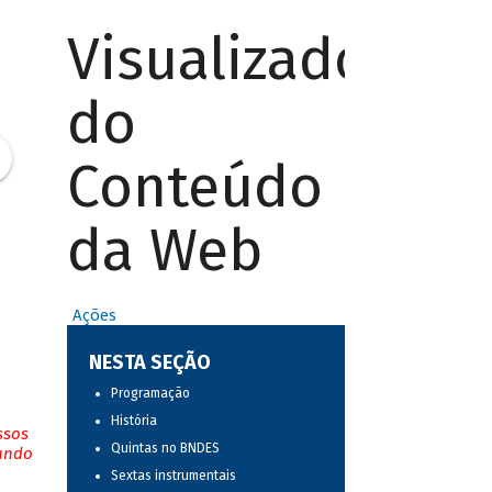
Visualizador
do
Conteúdo
da Web
Ações
NESTA SEÇÃO
Programação
História
ssos
Quintas no BNDES
tando
Sextas instrumentais