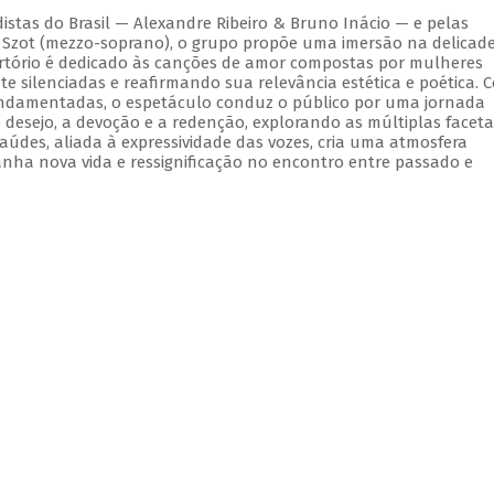
stas do Brasil — Alexandre Ribeiro & Bruno Inácio — e pelas
y Szot (mezzo-soprano), o grupo propõe uma imersão na delicad
epertório é dedicado às canções de amor compostas por mulheres
e silenciadas e reafirmando sua relevância estética e poética. 
fundamentadas, o espetáculo conduz o público por uma jornada
 desejo, a devoção e a redenção, explorando as múltiplas facet
údes, aliada à expressividade das vozes, cria uma atmosfera
nha nova vida e ressignificação no encontro entre passado e