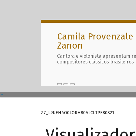
Camila Provenzale 
Zanon
Cantora e violonista apresentam r
compositores clássicos brasileiros
Z7_L9KEH4O0LORH80ALCLTPF80S21
Visualizado