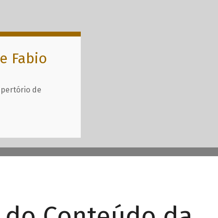
e Fabio
epertório de
r do Conteúdo da