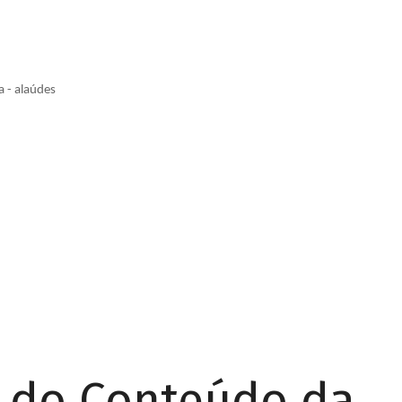
a - alaúdes
r do Conteúdo da