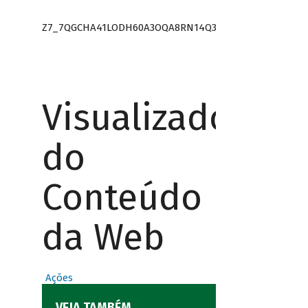
Z7_7QGCHA41LODH60A3OQA8RN14Q3
Visualizador
do
Conteúdo
da Web
Ações
VEJA TAMBÉM