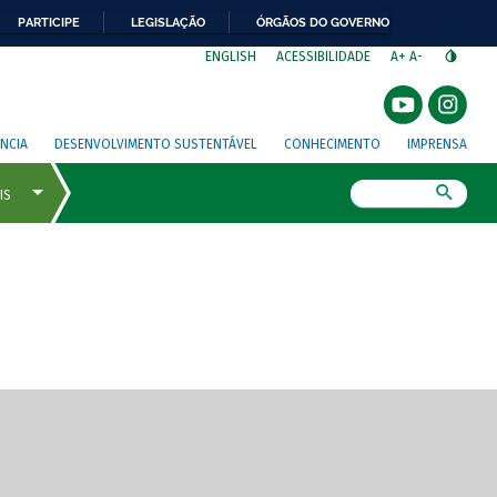
PARTICIPE
LEGISLAÇÃO
ÓRGÃOS DO GOVERNO
⁣
ENGLISH
ACESSIBILIDADE
A+
A-
NCIA
DESENVOLVIMENTO SUSTENTÁVEL
CONHECIMENTO
IMPRENSA
Busca
gem de tela