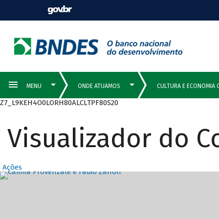
Z7_L9KEH4O0LORH80ALCLTPF80S20
Visualizador do 
Ações
Destaques Prin