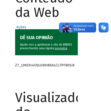
da Web
Ações
DÊ SUA OPINIÃO
Ajude-nos a aprimorar o site do BNDES
preenchendo uma rápida
pesquisa
.
Z7_L9KEH4O0LORH80ALCLTPF80SI6
Visualizador