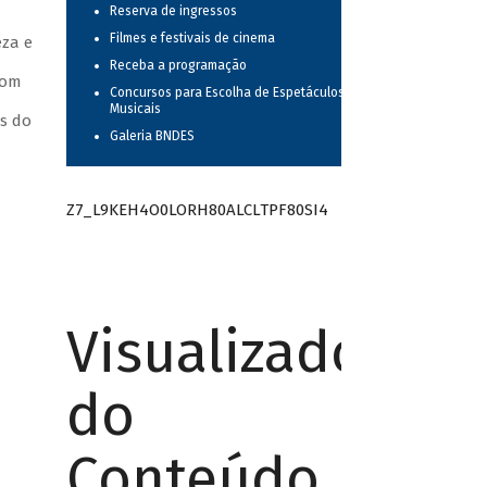
Reserva de ingressos
Filmes e festivais de cinema
eza e
Receba a programação
Com
Concursos para Escolha de Espetáculos
Musicais
as do
Galeria BNDES
Z7_L9KEH4O0LORH80ALCLTPF80SI4
Visualizador
do
Conteúdo