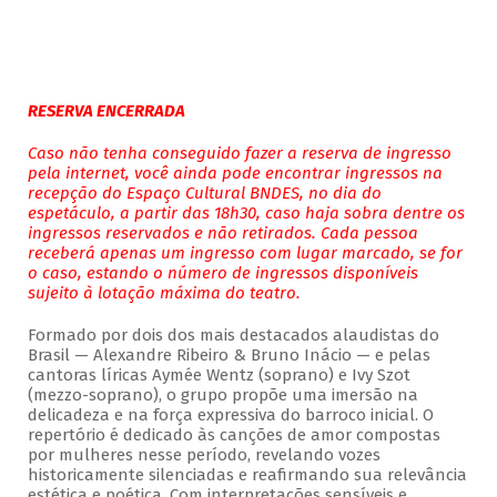
RESERVA ENCERRADA
Caso não tenha conseguido fazer a reserva de ingresso
pela internet, você ainda pode encontrar ingressos na
recepção do Espaço Cultural BNDES, no dia do
espetáculo, a partir das 18h30, caso haja sobra dentre os
ingressos reservados e não retirados. Cada pessoa
receberá apenas um ingresso com lugar marcado, se for
o caso, estando o número de ingressos disponíveis
sujeito à lotação máxima do teatro.
Formado por dois dos mais destacados alaudistas do
Brasil — Alexandre Ribeiro & Bruno Inácio — e pelas
cantoras líricas Aymée Wentz (soprano) e Ivy Szot
(mezzo-soprano), o grupo propõe uma imersão na
delicadeza e na força expressiva do barroco inicial. O
repertório é dedicado às canções de amor compostas
por mulheres nesse período, revelando vozes
historicamente silenciadas e reafirmando sua relevância
estética e poética. Com interpretações sensíveis e