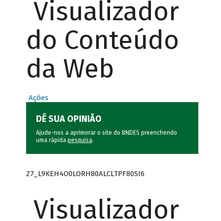
Visualizador
do Conteúdo
da Web
Ações
DÊ SUA OPINIÃO
Ajude-nos a aprimorar o site do BNDES preenchendo
uma rápida
pesquisa
.
Z7_L9KEH4O0LORH80ALCLTPF80SI6
Visualizador