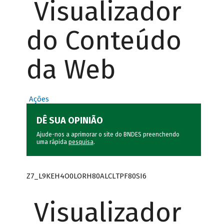
Visualizador
do Conteúdo
da Web
Ações
DÊ SUA OPINIÃO
Ajude-nos a aprimorar o site do BNDES preenchendo
uma rápida
pesquisa
.
Z7_L9KEH4O0LORH80ALCLTPF80SI6
Visualizador