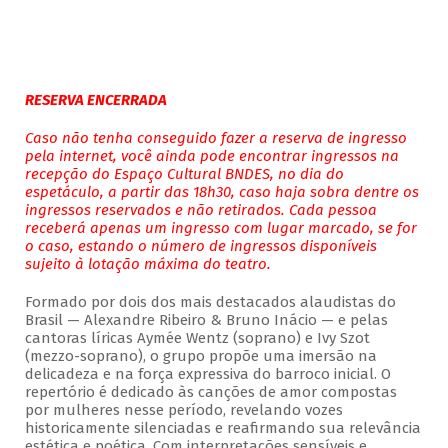
RESERVA ENCERRADA
Caso não tenha conseguido fazer a reserva de ingresso
pela internet, você ainda pode encontrar ingressos na
recepção do Espaço Cultural BNDES, no dia do
espetáculo, a partir das 18h30, caso haja sobra dentre os
ingressos reservados e não retirados. Cada pessoa
receberá apenas um ingresso com lugar marcado, se for
o caso, estando o número de ingressos disponíveis
sujeito à lotação máxima do teatro.
Formado por dois dos mais destacados alaudistas do
Brasil — Alexandre Ribeiro & Bruno Inácio — e pelas
cantoras líricas Aymée Wentz (soprano) e Ivy Szot
(mezzo-soprano), o grupo propõe uma imersão na
delicadeza e na força expressiva do barroco inicial. O
repertório é dedicado às canções de amor compostas
por mulheres nesse período, revelando vozes
historicamente silenciadas e reafirmando sua relevância
estética e poética. Com interpretações sensíveis e