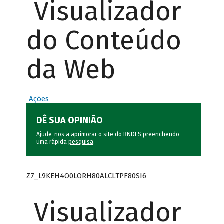
Visualizador
do Conteúdo
da Web
Ações
DÊ SUA OPINIÃO
Ajude-nos a aprimorar o site do BNDES preenchendo
uma rápida
pesquisa
.
Z7_L9KEH4O0LORH80ALCLTPF80SI6
Visualizador