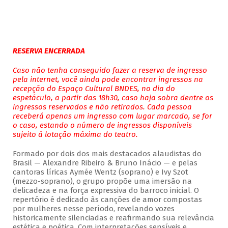
RESERVA ENCERRADA
Caso não tenha conseguido fazer a reserva de ingresso
pela internet, você ainda pode encontrar ingressos na
recepção do Espaço Cultural BNDES, no dia do
espetáculo, a partir das 18h30, caso haja sobra dentre os
ingressos reservados e não retirados. Cada pessoa
receberá apenas um ingresso com lugar marcado, se for
o caso, estando o número de ingressos disponíveis
sujeito à lotação máxima do teatro.
Formado por dois dos mais destacados alaudistas do
Brasil — Alexandre Ribeiro & Bruno Inácio — e pelas
cantoras líricas Aymée Wentz (soprano) e Ivy Szot
(mezzo-soprano), o grupo propõe uma imersão na
delicadeza e na força expressiva do barroco inicial. O
repertório é dedicado às canções de amor compostas
por mulheres nesse período, revelando vozes
historicamente silenciadas e reafirmando sua relevância
estética e poética. Com interpretações sensíveis e