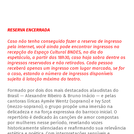
RESERVA ENCERRADA
Caso não tenha conseguido fazer a reserva de ingresso
pela internet, você ainda pode encontrar ingressos na
recepção do Espaço Cultural BNDES, no dia do
espetáculo, a partir das 18h30, caso haja sobra dentre os
ingressos reservados e não retirados. Cada pessoa
receberá apenas um ingresso com lugar marcado, se for
o caso, estando o número de ingressos disponíveis
sujeito à lotação máxima do teatro.
Formado por dois dos mais destacados alaudistas do
Brasil — Alexandre Ribeiro & Bruno Inácio — e pelas
cantoras líricas Aymée Wentz (soprano) e Ivy Szot
(mezzo-soprano), o grupo propõe uma imersão na
delicadeza e na força expressiva do barroco inicial. O
repertório é dedicado às canções de amor compostas
por mulheres nesse período, revelando vozes
historicamente silenciadas e reafirmando sua relevância
estética e poética. Com interpretações sensíveis e