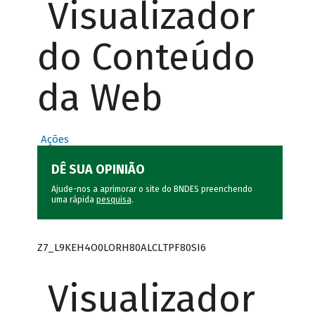
Visualizador
do Conteúdo
da Web
Ações
DÊ SUA OPINIÃO
Ajude-nos a aprimorar o site do BNDES preenchendo
uma rápida
pesquisa
.
Z7_L9KEH4O0LORH80ALCLTPF80SI6
Visualizador