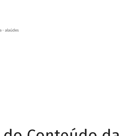
a - alaúdes
r do Conteúdo da