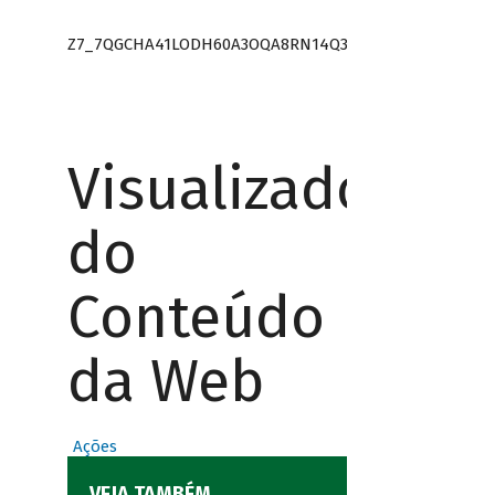
Z7_7QGCHA41LODH60A3OQA8RN14Q3
Visualizador
do
Conteúdo
da Web
Ações
VEJA TAMBÉM