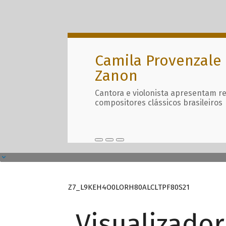
Camila Provenzale 
Zanon
Cantora e violonista apresentam r
compositores clássicos brasileiros
Z7_L9KEH4O0LORH80ALCLTPF80S21
Visualizado