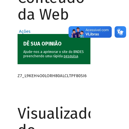
da Web
Ações
DÊ SUA OPINIÃO
Ajude-nos a aprimorar o site do BNDES
preenchendo uma rápida
pesquisa
.
Z7_L9KEH4O0LORH80ALCLTPF80SI6
Visualizador