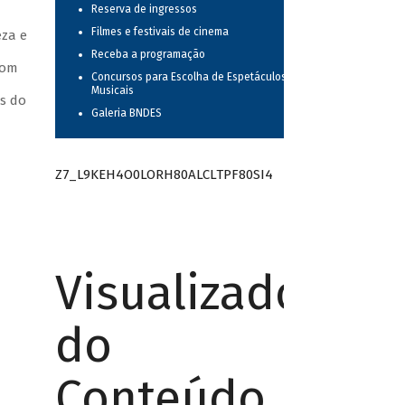
Reserva de ingressos
Filmes e festivais de cinema
eza e
Receba a programação
Com
Concursos para Escolha de Espetáculos
Musicais
as do
Galeria BNDES
Z7_L9KEH4O0LORH80ALCLTPF80SI4
Visualizador
do
Conteúdo