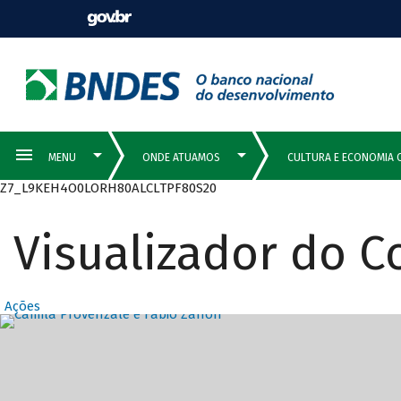
Z7_L9KEH4O0LORH80ALCLTPF80S20
Visualizador do 
Ações
Destaques Prin