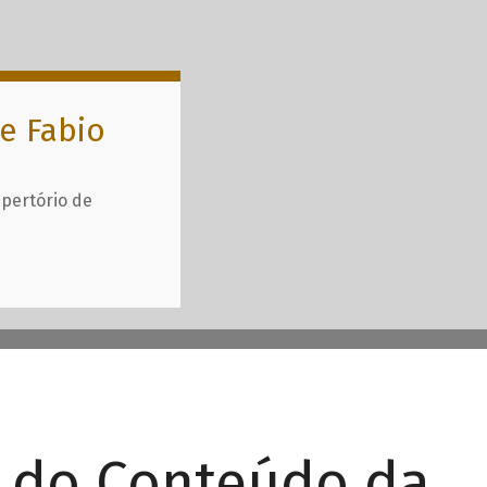
e Fabio
epertório de
r do Conteúdo da