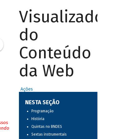
Visualizador
do
Conteúdo
da Web
Ações
NESTA SEÇÃO
Programação
História
ssos
Quintas no BNDES
tando
Sextas instrumentais