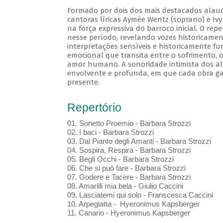
Formado por dois dos mais destacados alaudi
cantoras líricas Aymée Wentz (soprano) e Iv
na força expressiva do barroco inicial. O r
nesse período, revelando vozes historicament
interpretações sensíveis e historicamente 
emocional que transita entre o sofrimento, o
amor humano. A sonoridade intimista dos ala
envolvente e profunda, em que cada obra ga
presente.
Repertório
01. Sonetto Proemio - Barbara Strozzi
02. I baci - Barbara Strozzi
03. Dal Pianto degli Amanti - Barbara Strozzi
04. Sospira, Respira - Barbara Strozzi
05. Begli Occhi - Barbara Strozzi
06. Che si può fare - Barbara Strozzi
07. Godere e Tacere - Barbara Strozzi
08. Amarilli mia bela - Giulio Caccini
09. Lasciatemi qui solo - Franscesca Caccini
10. Arpegiatta - Hyeronimus Kapsberger
11. Canario - Hyeronimus Kapsberger