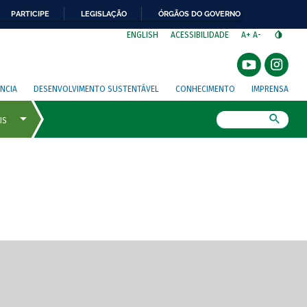
PARTICIPE
LEGISLAÇÃO
ÓRGÃOS DO GOVERNO
⁣
ENGLISH
ACESSIBILIDADE
A+
A-
NCIA
DESENVOLVIMENTO SUSTENTÁVEL
CONHECIMENTO
IMPRENSA
Busca
gem de tela