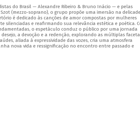
stas do Brasil — Alexandre Ribeiro & Bruno Inácio — e pelas
y Szot (mezzo-soprano), o grupo propõe uma imersão na delicad
epertório é dedicado às canções de amor compostas por mulheres
e silenciadas e reafirmando sua relevância estética e poética. 
fundamentadas, o espetáculo conduz o público por uma jornada
 desejo, a devoção e a redenção, explorando as múltiplas facet
údes, aliada à expressividade das vozes, cria uma atmosfera
nha nova vida e ressignificação no encontro entre passado e