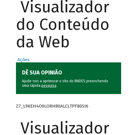
Visualizador
do Conteúdo
da Web
Ações
DÊ SUA OPINIÃO
Ajude-nos a aprimorar o site do BNDES preenchendo
uma rápida
pesquisa
.
Z7_L9KEH4O0LORH80ALCLTPF80SI6
Visualizador