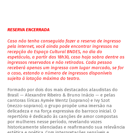
RESERVA ENCERRADA
Caso não tenha conseguido fazer a reserva de ingresso
pela internet, você ainda pode encontrar ingressos na
recepção do Espaço Cultural BNDES, no dia do
espetáculo, a partir das 18h30, caso haja sobra dentre os
ingressos reservados e não retirados. Cada pessoa
receberá apenas um ingresso com lugar marcado, se for
o caso, estando o número de ingressos disponíveis
sujeito à lotação máxima do teatro.
Formado por dois dos mais destacados alaudistas do
Brasil — Alexandre Ribeiro & Bruno Inácio — e pelas
cantoras líricas Aymée Wentz (soprano) e Ivy Szot
(mezzo-soprano), o grupo propõe uma imersão na
delicadeza e na força expressiva do barroco inicial. O
repertório é dedicado às canções de amor compostas
por mulheres nesse período, revelando vozes
historicamente silenciadas e reafirmando sua relevância
estética e poética. Com interpretações sensíveis e