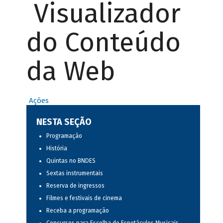
Visualizador
do Conteúdo
da Web
Ações
NESTA SEÇÃO
Programação
História
Quintas no BNDES
Sextas instrumentais
Reserva de ingressos
Filmes e festivais de cinema
Receba a programação