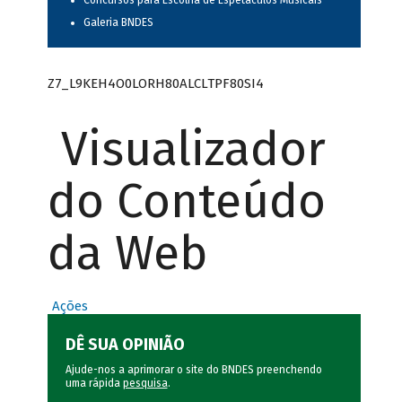
Concursos para Escolha de Espetáculos Musicais
Galeria BNDES
Z7_L9KEH4O0LORH80ALCLTPF80SI4
Visualizador
do Conteúdo
da Web
Ações
DÊ SUA OPINIÃO
Ajude-nos a aprimorar o site do BNDES preenchendo
uma rápida
pesquisa
.