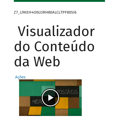
Z7_L9KEH4O0LORH80ALCLTPF80SI6
Visualizador
do Conteúdo
da Web
Ações