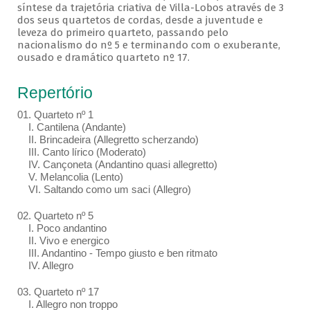
síntese da trajetória criativa de Villa-Lobos através de 3
dos seus quartetos de cordas, desde a juventude e
leveza do primeiro quarteto, passando pelo
nacionalismo do nº 5 e terminando com o exuberante,
ousado e dramático quarteto nº 17.
Repertório
01. Quarteto nº 1
I. Cantilena (Andante)
II. Brincadeira (Allegretto scherzando)
III. Canto lírico (Moderato)
IV. Cançoneta (Andantino quasi allegretto)
V. Melancolia (Lento)
VI. Saltando como um saci (Allegro)
02. Quarteto nº 5
I. Poco andantino
II. Vivo e energico
III. Andantino - Tempo giusto e ben ritmato
IV. Allegro
03. Quarteto nº 17
I. Allegro non troppo