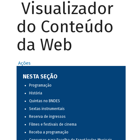
Visualizador
do Conteúdo
da Web
Ações
NESTA SEÇÃO
Programação
História
Quintas no BNDES
Sextas instrumentais
Reserva de ingressos
Filmes e festivais de cinema
Receba a programação