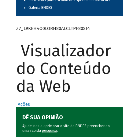
Concursos para Escolha de Espetáculos Musicais
Galeria BNDES
Z7_L9KEH4O0LORH80ALCLTPF80SI4
Visualizador
do Conteúdo
da Web
Ações
DÊ SUA OPINIÃO
Ajude-nos a aprimorar o site do BNDES preenchendo
uma rápida
pesquisa
.