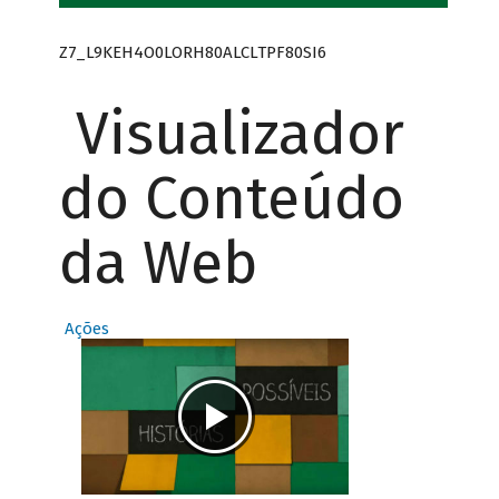
Z7_L9KEH4O0LORH80ALCLTPF80SI6
Visualizador
do Conteúdo
da Web
Ações