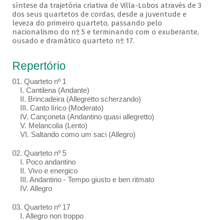
síntese da trajetória criativa de Villa-Lobos através de 3
dos seus quartetos de cordas, desde a juventude e
leveza do primeiro quarteto, passando pelo
nacionalismo do nº 5 e terminando com o exuberante,
ousado e dramático quarteto nº 17.
Repertório
01. Quarteto nº 1
I. Cantilena (Andante)
II. Brincadeira (Allegretto scherzando)
III. Canto lírico (Moderato)
IV. Cançoneta (Andantino quasi allegretto)
V. Melancolia (Lento)
VI. Saltando como um saci (Allegro)
02. Quarteto nº 5
I. Poco andantino
II. Vivo e energico
III. Andantino - Tempo giusto e ben ritmato
IV. Allegro
03. Quarteto nº 17
I. Allegro non troppo