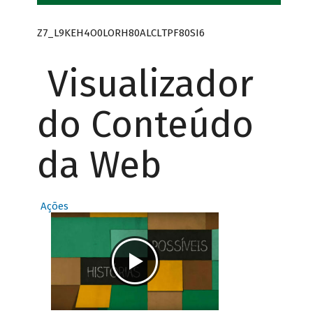
Z7_L9KEH4O0LORH80ALCLTPF80SI6
Visualizador
do Conteúdo
da Web
Ações