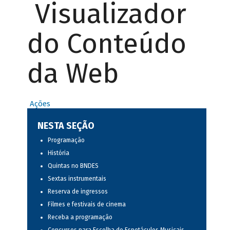
Visualizador
do Conteúdo
da Web
Ações
NESTA SEÇÃO
Programação
História
Quintas no BNDES
Sextas instrumentais
Reserva de ingressos
Filmes e festivais de cinema
Receba a programação