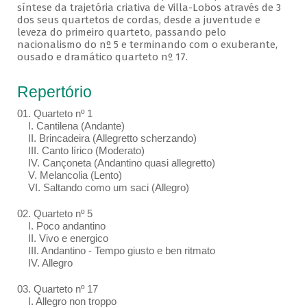
síntese da trajetória criativa de Villa-Lobos através de 3
dos seus quartetos de cordas, desde a juventude e
leveza do primeiro quarteto, passando pelo
nacionalismo do nº 5 e terminando com o exuberante,
ousado e dramático quarteto nº 17.
Repertório
01. Quarteto nº 1
I. Cantilena (Andante)
II. Brincadeira (Allegretto scherzando)
III. Canto lírico (Moderato)
IV. Cançoneta (Andantino quasi allegretto)
V. Melancolia (Lento)
VI. Saltando como um saci (Allegro)
02. Quarteto nº 5
I. Poco andantino
II. Vivo e energico
III. Andantino - Tempo giusto e ben ritmato
IV. Allegro
03. Quarteto nº 17
I. Allegro non troppo