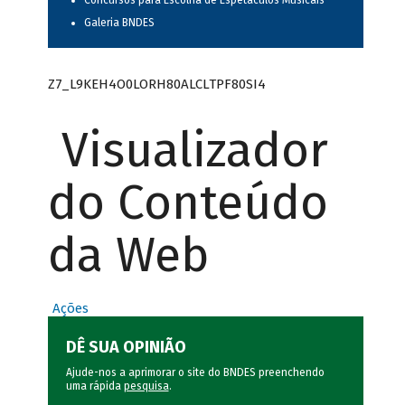
Concursos para Escolha de Espetáculos Musicais
Galeria BNDES
Z7_L9KEH4O0LORH80ALCLTPF80SI4
Visualizador
do Conteúdo
da Web
Ações
DÊ SUA OPINIÃO
Ajude-nos a aprimorar o site do BNDES preenchendo
uma rápida
pesquisa
.