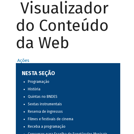
Visualizador
do Conteúdo
da Web
Ações
NESTA SEÇÃO
Programação
História
Quintas no BNDES
Sextas instrumentais
Reserva de ingressos
Filmes e festivais de cinema
Receba a programação