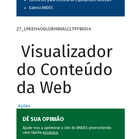
Concursos para Escolha de Espetáculos Musicais
Galeria BNDES
Z7_L9KEH4O0LORH80ALCLTPF80SI4
Visualizador
do Conteúdo
da Web
Ações
DÊ SUA OPINIÃO
Ajude-nos a aprimorar o site do BNDES preenchendo
uma rápida
pesquisa
.