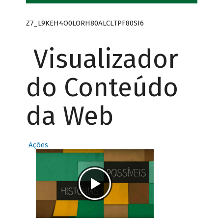
Z7_L9KEH4O0LORH80ALCLTPF80SI6
Visualizador
do Conteúdo
da Web
Ações