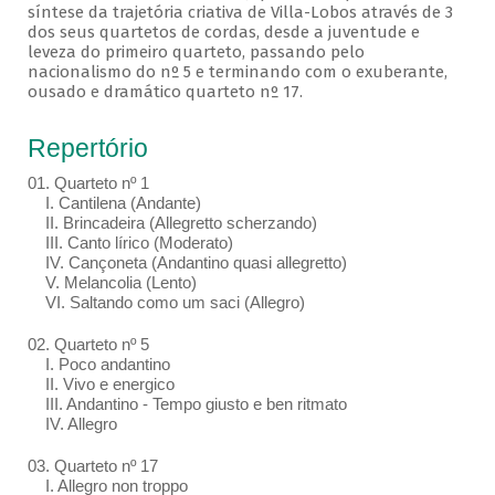
síntese da trajetória criativa de Villa-Lobos através de 3
dos seus quartetos de cordas, desde a juventude e
leveza do primeiro quarteto, passando pelo
nacionalismo do nº 5 e terminando com o exuberante,
ousado e dramático quarteto nº 17.
Repertório
01. Quarteto nº 1
I. Cantilena (Andante)
II. Brincadeira (Allegretto scherzando)
III. Canto lírico (Moderato)
IV. Cançoneta (Andantino quasi allegretto)
V. Melancolia (Lento)
VI. Saltando como um saci (Allegro)
02. Quarteto nº 5
I. Poco andantino
II. Vivo e energico
III. Andantino - Tempo giusto e ben ritmato
IV. Allegro
03. Quarteto nº 17
I. Allegro non troppo