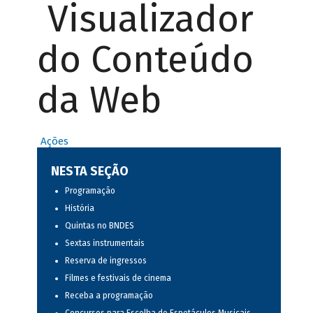
Visualizador
do Conteúdo
da Web
Ações
NESTA SEÇÃO
Programação
História
Quintas no BNDES
Sextas instrumentais
Reserva de ingressos
Filmes e festivais de cinema
Receba a programação