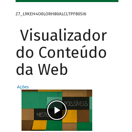
Z7_L9KEH4O0LORH80ALCLTPF80SI6
Visualizador
do Conteúdo
da Web
Ações