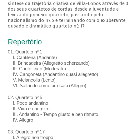
síntese da trajetória criativa de Villa-Lobos através de 3
dos seus quartetos de cordas, desde a juventude e
leveza do primeiro quarteto, passando pelo
nacionalismo do nº 5 e terminando com o exuberante,
ousado e dramático quarteto nº 17.
Repertório
01. Quarteto nº 1
I. Cantilena (Andante)
II. Brincadeira (Allegretto scherzando)
III. Canto lírico (Moderato)
IV. Cançoneta (Andantino quasi allegretto)
V. Melancolia (Lento)
VI. Saltando como um saci (Allegro)
02. Quarteto nº 5
I. Poco andantino
II. Vivo e energico
III. Andantino - Tempo giusto e ben ritmato
IV. Allegro
03. Quarteto nº 17
I. Allegro non troppo