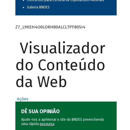
Concursos para Escolha de Espetáculos Musicais
Galeria BNDES
Z7_L9KEH4O0LORH80ALCLTPF80SI4
Visualizador
do Conteúdo
da Web
Ações
DÊ SUA OPINIÃO
Ajude-nos a aprimorar o site do BNDES preenchendo
uma rápida
pesquisa
.