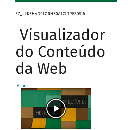
Z7_L9KEH4O0LORH80ALCLTPF80SI6
Visualizador
do Conteúdo
da Web
Ações