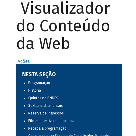
Visualizador
do Conteúdo
da Web
Ações
NESTA SEÇÃO
Programação
História
Quintas no BNDES
Sextas instrumentais
Reserva de ingressos
Filmes e festivais de cinema
Receba a programação