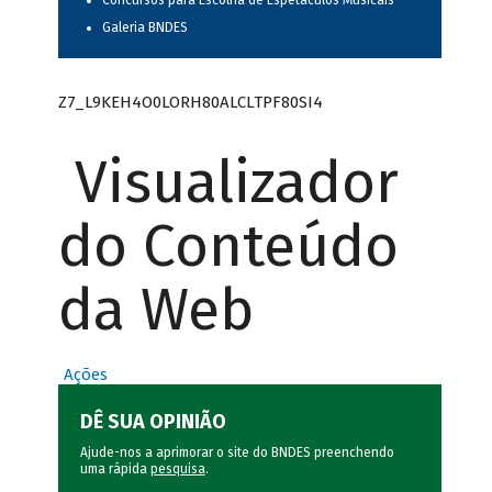
Concursos para Escolha de Espetáculos Musicais
Galeria BNDES
Z7_L9KEH4O0LORH80ALCLTPF80SI4
Visualizador
do Conteúdo
da Web
Ações
DÊ SUA OPINIÃO
Ajude-nos a aprimorar o site do BNDES preenchendo
uma rápida
pesquisa
.