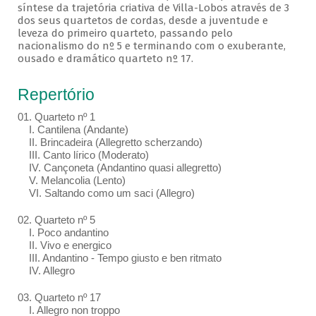
síntese da trajetória criativa de Villa-Lobos através de 3
dos seus quartetos de cordas, desde a juventude e
leveza do primeiro quarteto, passando pelo
nacionalismo do nº 5 e terminando com o exuberante,
ousado e dramático quarteto nº 17.
Repertório
01. Quarteto nº 1
I. Cantilena (Andante)
II. Brincadeira (Allegretto scherzando)
III. Canto lírico (Moderato)
IV. Cançoneta (Andantino quasi allegretto)
V. Melancolia (Lento)
VI. Saltando como um saci (Allegro)
02. Quarteto nº 5
I. Poco andantino
II. Vivo e energico
III. Andantino - Tempo giusto e ben ritmato
IV. Allegro
03. Quarteto nº 17
I. Allegro non troppo