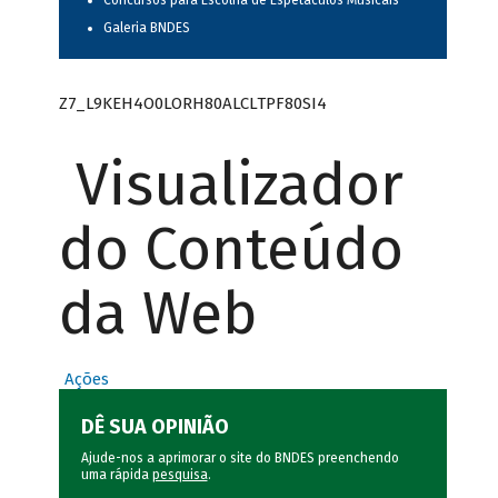
Concursos para Escolha de Espetáculos Musicais
Galeria BNDES
Z7_L9KEH4O0LORH80ALCLTPF80SI4
Visualizador
do Conteúdo
da Web
Ações
DÊ SUA OPINIÃO
Ajude-nos a aprimorar o site do BNDES preenchendo
uma rápida
pesquisa
.