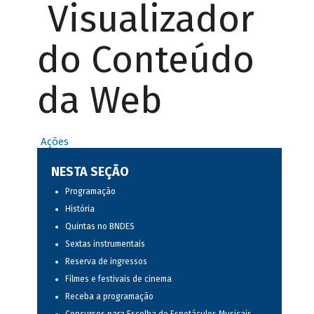
Visualizador
do Conteúdo
da Web
Ações
NESTA SEÇÃO
Programação
História
Quintas no BNDES
Sextas instrumentais
Reserva de ingressos
Filmes e festivais de cinema
Receba a programação