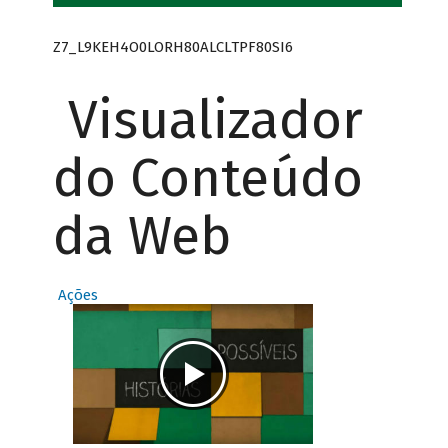
Z7_L9KEH4O0LORH80ALCLTPF80SI6
Visualizador
do Conteúdo
da Web
Ações