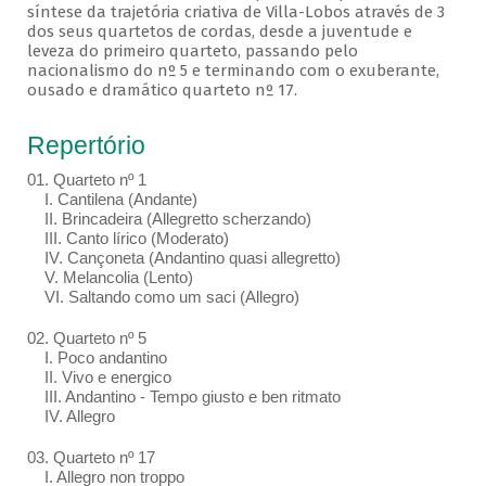
síntese da trajetória criativa de Villa-Lobos através de 3
dos seus quartetos de cordas, desde a juventude e
leveza do primeiro quarteto, passando pelo
nacionalismo do nº 5 e terminando com o exuberante,
ousado e dramático quarteto nº 17.
Repertório
01. Quarteto nº 1
I. Cantilena (Andante)
II. Brincadeira (Allegretto scherzando)
III. Canto lírico (Moderato)
IV. Cançoneta (Andantino quasi allegretto)
V. Melancolia (Lento)
VI. Saltando como um saci (Allegro)
02. Quarteto nº 5
I. Poco andantino
II. Vivo e energico
III. Andantino - Tempo giusto e ben ritmato
IV. Allegro
03. Quarteto nº 17
I. Allegro non troppo