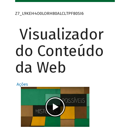
Z7_L9KEH4O0LORH80ALCLTPF80SI6
Visualizador
do Conteúdo
da Web
Ações