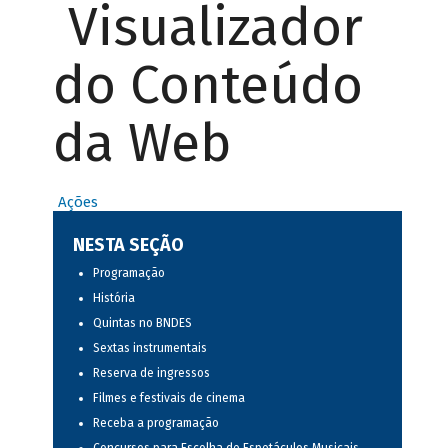
Visualizador
do Conteúdo
da Web
Ações
NESTA SEÇÃO
Programação
História
Quintas no BNDES
Sextas instrumentais
Reserva de ingressos
Filmes e festivais de cinema
Receba a programação