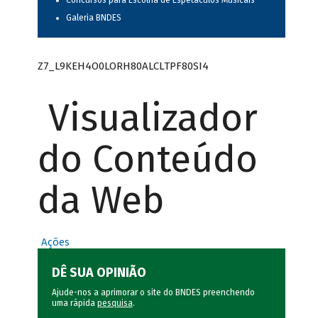
Concursos para Escolha de Espetáculos Musicais
Galeria BNDES
Z7_L9KEH4O0LORH80ALCLTPF80SI4
Visualizador
do Conteúdo
da Web
Ações
DÊ SUA OPINIÃO
Ajude-nos a aprimorar o site do BNDES preenchendo
uma rápida
pesquisa
.