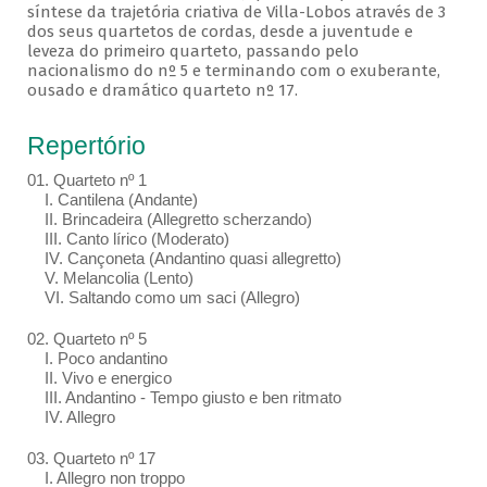
síntese da trajetória criativa de Villa-Lobos através de 3
dos seus quartetos de cordas, desde a juventude e
leveza do primeiro quarteto, passando pelo
nacionalismo do nº 5 e terminando com o exuberante,
ousado e dramático quarteto nº 17.
Repertório
01. Quarteto nº 1
I. Cantilena (Andante)
II. Brincadeira (Allegretto scherzando)
III. Canto lírico (Moderato)
IV. Cançoneta (Andantino quasi allegretto)
V. Melancolia (Lento)
VI. Saltando como um saci (Allegro)
02. Quarteto nº 5
I. Poco andantino
II. Vivo e energico
III. Andantino - Tempo giusto e ben ritmato
IV. Allegro
03. Quarteto nº 17
I. Allegro non troppo