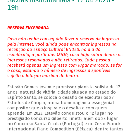
Sextas Instrumentais - 17.04.2026 -
19h
RESERVA ENCERRADA
Caso não tenha conseguido fazer a reserva de ingresso
pela internet, você ainda pode encontrar ingressos na
recepção do Espaço Cultural BNDES, no dia do
espetáculo, a partir das 18h30, caso haja sobra dentre os
ingressos reservados e não retirados. Cada pessoa
receberá apenas um ingresso com lugar marcado, se for
o caso, estando o número de ingressos disponíveis
sujeito à lotação máxima do teatro.
Estevão Gomes, jovem e promissor pianista solista de 17
anos, natural de Vitória, cidade situada no estado do
Espírito Santo, se coloca o desafio de executar os 27
Estudos de Chopin, numa homenagem a esse genial
compositor que o inspira e o desafia e com quem
aprende. Em 2023, Estevão conquistou o 1º lugar no
prestigiado Concurso Gilberto Tinetti, além do 2º lugar
no Concurso Santa Cecília (Portugal) e no Cézar Franck
Internacional Piano Competition (Bélgica), dentre tantos