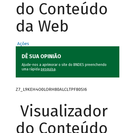
do Conteúdo
da Web
Ações
DÊ SUA OPINIÃO
Ajude-nos a aprimorar o site do BNDES preenchendo
uma rápida
pesquisa
.
Z7_L9KEH4O0LORH80ALCLTPF80SI6
Visualizador
do Conteúdo