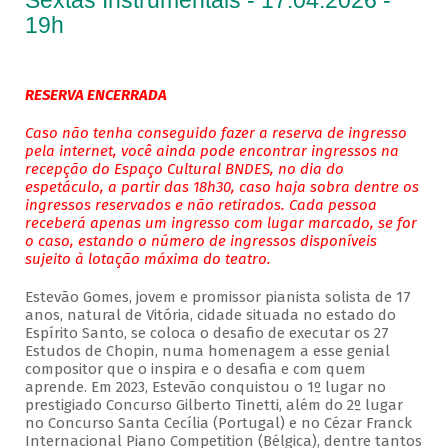
Sextas Instrumentais - 17.04.2026 -
19h
RESERVA ENCERRADA
Caso não tenha conseguido fazer a reserva de ingresso
pela internet, você ainda pode encontrar ingressos na
recepção do Espaço Cultural BNDES, no dia do
espetáculo, a partir das 18h30, caso haja sobra dentre os
ingressos reservados e não retirados. Cada pessoa
receberá apenas um ingresso com lugar marcado, se for
o caso, estando o número de ingressos disponíveis
sujeito à lotação máxima do teatro.
Estevão Gomes, jovem e promissor pianista solista de 17
anos, natural de Vitória, cidade situada no estado do
Espírito Santo, se coloca o desafio de executar os 27
Estudos de Chopin, numa homenagem a esse genial
compositor que o inspira e o desafia e com quem
aprende. Em 2023, Estevão conquistou o 1º lugar no
prestigiado Concurso Gilberto Tinetti, além do 2º lugar
no Concurso Santa Cecília (Portugal) e no Cézar Franck
Internacional Piano Competition (Bélgica), dentre tantos