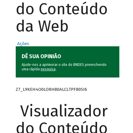
do Conteúdo
da Web
Ações
DÊ SUA OPINIÃO
Ajude-nos a aprimorar o site do BNDES preenchendo
uma rápida
pesquisa
.
Z7_L9KEH4O0LORH80ALCLTPF80SI6
Visualizador
do Conteúdo