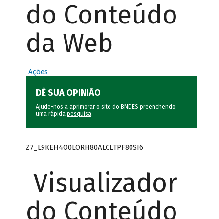
do Conteúdo
da Web
Ações
DÊ SUA OPINIÃO
Ajude-nos a aprimorar o site do BNDES preenchendo
uma rápida
pesquisa
.
Z7_L9KEH4O0LORH80ALCLTPF80SI6
Visualizador
do Conteúdo