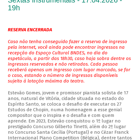
Sextas Instrumentais - 17.04.2026 -
19h
RESERVA ENCERRADA
Caso não tenha conseguido fazer a reserva de ingresso
pela internet, você ainda pode encontrar ingressos na
recepção do Espaço Cultural BNDES, no dia do
espetáculo, a partir das 18h30, caso haja sobra dentre os
ingressos reservados e não retirados. Cada pessoa
receberá apenas um ingresso com lugar marcado, se for
o caso, estando o número de ingressos disponíveis
sujeito à lotação máxima do teatro.
Estevão Gomes, jovem e promissor pianista solista de 17
anos, natural de Vitória, cidade situada no estado do
Espírito Santo, se coloca o desafio de executar os 27
Estudos de Chopin, numa homenagem a esse genial
compositor que o inspira e o desafia e com quem
aprende. Em 2023, Estevão conquistou o 1º lugar no
prestigiado Concurso Gilberto Tinetti, além do 2º lugar
no Concurso Santa Cecília (Portugal) e no Cézar Franck
Internacional Piano Competition (Bélgica), dentre tantos