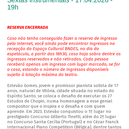
Sextas Instrumentais - 17.04.2026 -
19h
RESERVA ENCERRADA
Caso não tenha conseguido fazer a reserva de ingresso
pela internet, você ainda pode encontrar ingressos na
recepção do Espaço Cultural BNDES, no dia do
espetáculo, a partir das 18h30, caso haja sobra dentre os
ingressos reservados e não retirados. Cada pessoa
receberá apenas um ingresso com lugar marcado, se for
o caso, estando o número de ingressos disponíveis
sujeito à lotação máxima do teatro.
Estevão Gomes, jovem e promissor pianista solista de 17
anos, natural de Vitória, cidade situada no estado do
Espírito Santo, se coloca o desafio de executar os 27
Estudos de Chopin, numa homenagem a esse genial
compositor que o inspira e o desafia e com quem
aprende. Em 2023, Estevão conquistou o 1º lugar no
prestigiado Concurso Gilberto Tinetti, além do 2º lugar
no Concurso Santa Cecília (Portugal) e no Cézar Franck
Internacional Piano Competition (Bélgica), dentre tantos