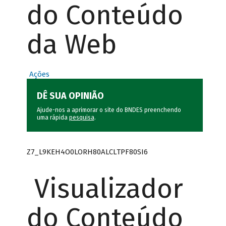
do Conteúdo
da Web
Ações
DÊ SUA OPINIÃO
Ajude-nos a aprimorar o site do BNDES preenchendo
uma rápida
pesquisa
.
Z7_L9KEH4O0LORH80ALCLTPF80SI6
Visualizador
do Conteúdo