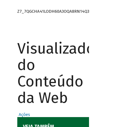
Z7_7QGCHA41LODH60A3OQA8RN14Q3
Visualizador
do
Conteúdo
da Web
Ações
VEJA TAMBÉM