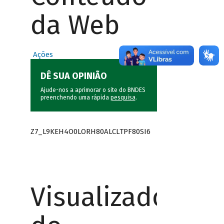
da Web
Ações
DÊ SUA OPINIÃO
Ajude-nos a aprimorar o site do BNDES
preenchendo uma rápida
pesquisa
.
Z7_L9KEH4O0LORH80ALCLTPF80SI6
Visualizador