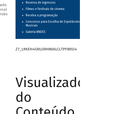
Reserva de ingressos
iado
onal
Filmes e festivais de cinema
tevão
Receba a programação
Concursos para Escolha de Espetáculos
Musicais
Galeria BNDES
Z7_L9KEH4O0LORH80ALCLTPF80SI4
Visualizador
do
Conteúdo