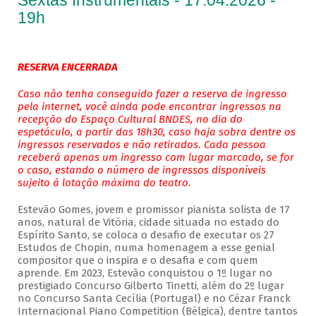
Sextas Instrumentais - 17.04.2026 -
19h
RESERVA ENCERRADA
Caso não tenha conseguido fazer a reserva de ingresso
pela internet, você ainda pode encontrar ingressos na
recepção do Espaço Cultural BNDES, no dia do
espetáculo, a partir das 18h30, caso haja sobra dentre os
ingressos reservados e não retirados. Cada pessoa
receberá apenas um ingresso com lugar marcado, se for
o caso, estando o número de ingressos disponíveis
sujeito à lotação máxima do teatro.
Estevão Gomes, jovem e promissor pianista solista de 17
anos, natural de Vitória, cidade situada no estado do
Espírito Santo, se coloca o desafio de executar os 27
Estudos de Chopin, numa homenagem a esse genial
compositor que o inspira e o desafia e com quem
aprende. Em 2023, Estevão conquistou o 1º lugar no
prestigiado Concurso Gilberto Tinetti, além do 2º lugar
no Concurso Santa Cecília (Portugal) e no Cézar Franck
Internacional Piano Competition (Bélgica), dentre tantos