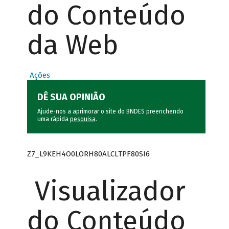
do Conteúdo
da Web
Ações
DÊ SUA OPINIÃO
Ajude-nos a aprimorar o site do BNDES preenchendo
uma rápida
pesquisa
.
Z7_L9KEH4O0LORH80ALCLTPF80SI6
Visualizador
do Conteúdo