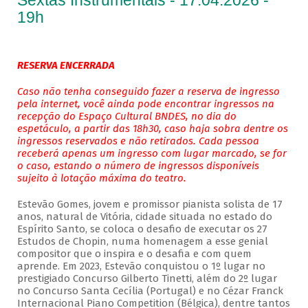
Sextas Instrumentais - 17.04.2026 -
19h
RESERVA ENCERRADA
Caso não tenha conseguido fazer a reserva de ingresso
pela internet, você ainda pode encontrar ingressos na
recepção do Espaço Cultural BNDES, no dia do
espetáculo, a partir das 18h30, caso haja sobra dentre os
ingressos reservados e não retirados. Cada pessoa
receberá apenas um ingresso com lugar marcado, se for
o caso, estando o número de ingressos disponíveis
sujeito à lotação máxima do teatro.
Estevão Gomes, jovem e promissor pianista solista de 17
anos, natural de Vitória, cidade situada no estado do
Espírito Santo, se coloca o desafio de executar os 27
Estudos de Chopin, numa homenagem a esse genial
compositor que o inspira e o desafia e com quem
aprende. Em 2023, Estevão conquistou o 1º lugar no
prestigiado Concurso Gilberto Tinetti, além do 2º lugar
no Concurso Santa Cecília (Portugal) e no Cézar Franck
Internacional Piano Competition (Bélgica), dentre tantos