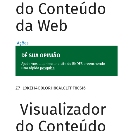
do Conteúdo
da Web
Ações
DÊ SUA OPINIÃO
Ajude-nos a aprimorar o site do BNDES preenchendo
uma rápida
pesquisa
.
Z7_L9KEH4O0LORH80ALCLTPF80SI6
Visualizador
do Conteúdo