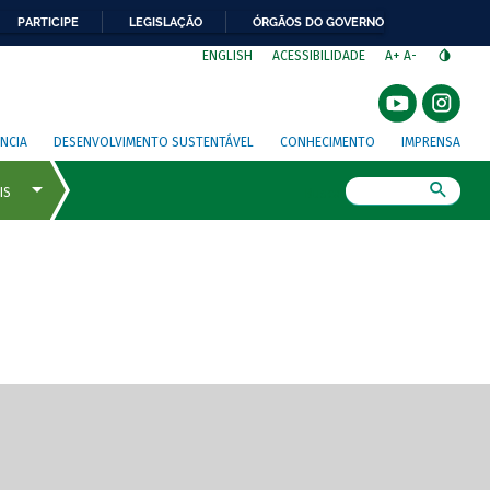
PARTICIPE
LEGISLAÇÃO
ÓRGÃOS DO GOVERNO
⁣
ENGLISH
ACESSIBILIDADE
A+
A-
NCIA
DESENVOLVIMENTO SUSTENTÁVEL
CONHECIMENTO
IMPRENSA
Busca
gem de tela