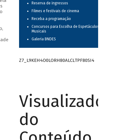
ela
Reserva de ingressos
os
no
Filmes e festivais de cinema
m
Receba a programação
Concursos para Escolha de Espetáculos
o,
Musicais
dade
Galeria BNDES
Z7_L9KEH4O0LORH80ALCLTPF80SI4
Visualizador
do
Conteúdo