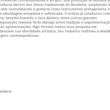
strumental contemporânea e ao jazz. Sua produção se destaca p
guitarra dentro dos ritmos tradicionais do Nordeste, ampliando 
ia, vem consolidando a guitarra como instrumento protagonista 
abordagem inovadora e sofisticada. O artista já colaborou co
ho, Geraldo Azevedo e Zeca Baleiro, entre outros grandes
omposições revelam forte diálogo entre tradição e experimentaçã
s apresentações, Digo Ferreira traduz essa pesquisa em
denciam sua identidade artística. Seu trabalho reafirma a vitali
agens contemporâneas.
astácia