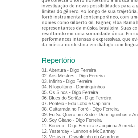
que conecta o forró nordestino à música in
investigação de novas possibilidades para a 
limites do gênero. Ao longo de sua trajetór
forró instrumental contemporâneo, com uma 
nomes como Gilberto Gil, Fagner, Elba Ramal
representantes da música brasileira. Suas c
resultando em uma sonoridade única. Em sua
performances intensas e expressivas, que evi
da música nordestina em diálogo com lingu
Repertório
01. Abertura - Digo Ferreira
02. Aos Mestres - Digo Ferreira
03. Infinito - Digo Ferreira
04. Nilopolitano - Dominguinhos
05. Os Sinos - Digo Ferreira
06. Blues do Sertão - Digo Ferreira
07. Ponteio - Edu Lobo e Capinam
08. Guitarrada no Forró - Digo Ferreira
09. Eu Só Quero um Xodó - Dominguinhos e An
10. Soy Gitano - Digo Ferreira
11. Boneco - Digo Ferreira e Joquinha Almeida
12. Yesterday - Lennon e McCartney
13. Vesúvio - Oswaldinho do Acordeon