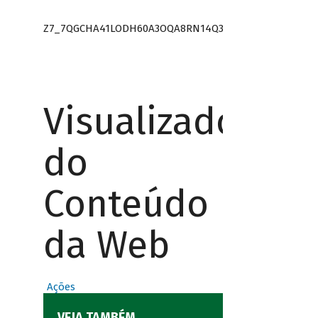
Z7_7QGCHA41LODH60A3OQA8RN14Q3
Visualizador
do
Conteúdo
da Web
Ações
VEJA TAMBÉM