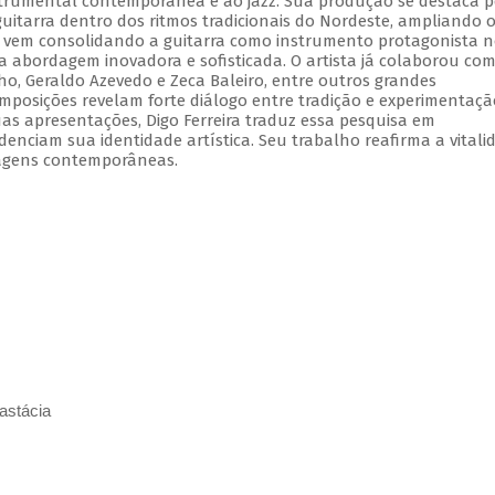
strumental contemporânea e ao jazz. Sua produção se destaca p
guitarra dentro dos ritmos tradicionais do Nordeste, ampliando 
ia, vem consolidando a guitarra como instrumento protagonista 
abordagem inovadora e sofisticada. O artista já colaborou co
ho, Geraldo Azevedo e Zeca Baleiro, entre outros grandes
omposições revelam forte diálogo entre tradição e experimentaçã
s apresentações, Digo Ferreira traduz essa pesquisa em
denciam sua identidade artística. Seu trabalho reafirma a vitali
agens contemporâneas.
astácia