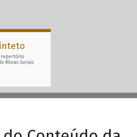
inteto
 repertório
de Minas Gerais
r do Conteúdo da