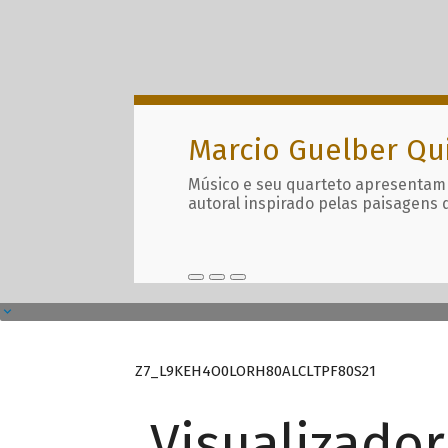
Marcio Guelber Qu
Músico e seu quarteto apresentam
autoral inspirado pelas paisagens 
Z7_L9KEH4O0LORH80ALCLTPF80S21
Visualizado