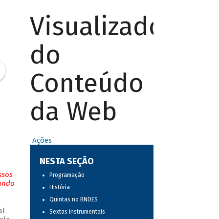
Visualizador
do
Conteúdo
da Web
Ações
NESTA SEÇÃO
ssos
Programação
tando
História
Quintas no BNDES
al
Sextas instrumentais