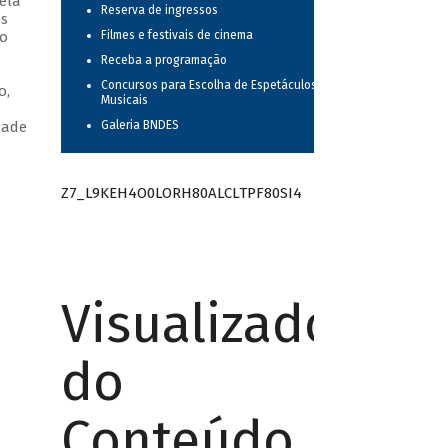
ela
Reserva de ingressos
os
no
Filmes e festivais de cinema
m
Receba a programação
Concursos para Escolha de Espetáculos
o,
Musicais
dade
Galeria BNDES
Z7_L9KEH4O0LORH80ALCLTPF80SI4
Visualizador
do
Conteúdo