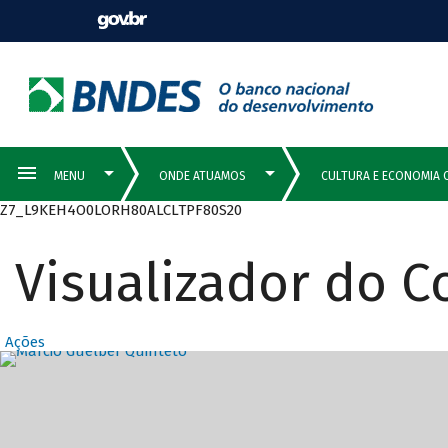
Z7_L9KEH4O0LORH80ALCLTPF80S20
Visualizador do 
Ações
Destaques Prin