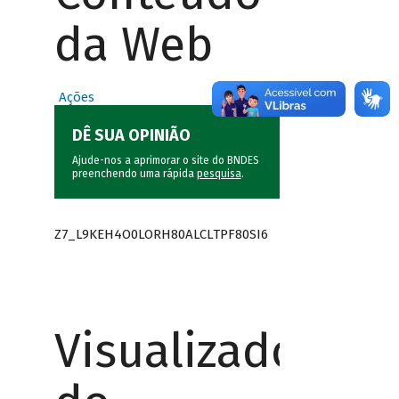
da Web
Ações
DÊ SUA OPINIÃO
Ajude-nos a aprimorar o site do BNDES
preenchendo uma rápida
pesquisa
.
Z7_L9KEH4O0LORH80ALCLTPF80SI6
Visualizador