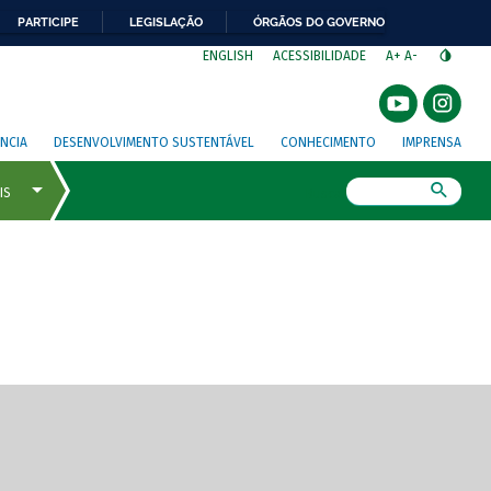
PARTICIPE
LEGISLAÇÃO
ÓRGÃOS DO GOVERNO
⁣
ENGLISH
ACESSIBILIDADE
A+
A-
NCIA
DESENVOLVIMENTO SUSTENTÁVEL
CONHECIMENTO
IMPRENSA
Busca
gem de tela