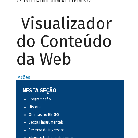
Z7_L9KEH4O0LORH80ALCLTPF80S27
Visualizador
do Conteúdo
da Web
Ações
NESTA SEÇÃO
Programação
História
Quintas no BNDES
Sextas instrumentais
Reserva de ingressos
Filmes e festivais de cinema