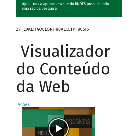
Ajude-nos a aprimorar o site do BNDES preenchendo
uma rápida
pesquisa
.
Z7_L9KEH4O0LORH80ALCLTPF80SI6
Visualizador
do Conteúdo
da Web
Ações