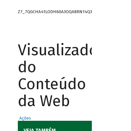
Z7_7QGCHA41LODH60A3OQA8RN14Q3
Visualizador
do
Conteúdo
da Web
Ações
VEJA TAMBÉM