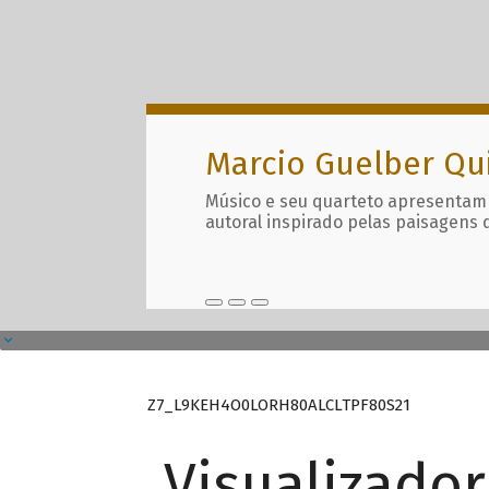
Marcio Guelber Qu
Músico e seu quarteto apresentam
autoral inspirado pelas paisagens 
Z7_L9KEH4O0LORH80ALCLTPF80S21
Visualizado