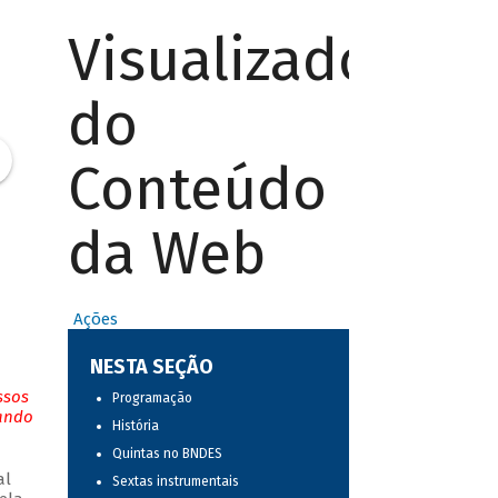
Visualizador
do
Conteúdo
da Web
Ações
NESTA SEÇÃO
ssos
Programação
tando
História
Quintas no BNDES
al
Sextas instrumentais