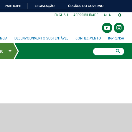
PARTICIPE
LEGISLAÇÃO
ÓRGÃOS DO GOVERNO
⁣
ENGLISH
ACESSIBILIDADE
A+
A-
NCIA
DESENVOLVIMENTO SUSTENTÁVEL
CONHECIMENTO
IMPRENSA
Busca
gem de tela