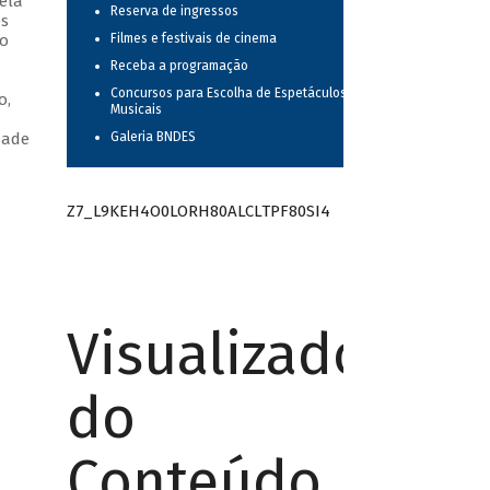
ela
Reserva de ingressos
os
no
Filmes e festivais de cinema
m
Receba a programação
Concursos para Escolha de Espetáculos
o,
Musicais
dade
Galeria BNDES
Z7_L9KEH4O0LORH80ALCLTPF80SI4
Visualizador
do
Conteúdo