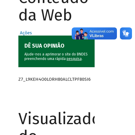
da Web
Ações
DÊ SUA OPINIÃO
Ajude-nos a aprimorar o site do BNDES
preenchendo uma rápida
pesquisa
.
Z7_L9KEH4O0LORH80ALCLTPF80SI6
Visualizador