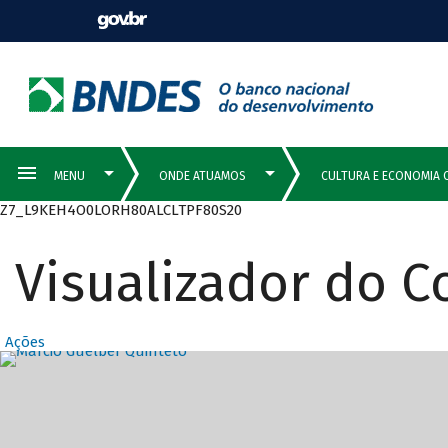
Z7_L9KEH4O0LORH80ALCLTPF80S20
Visualizador do 
Ações
Destaques Prin