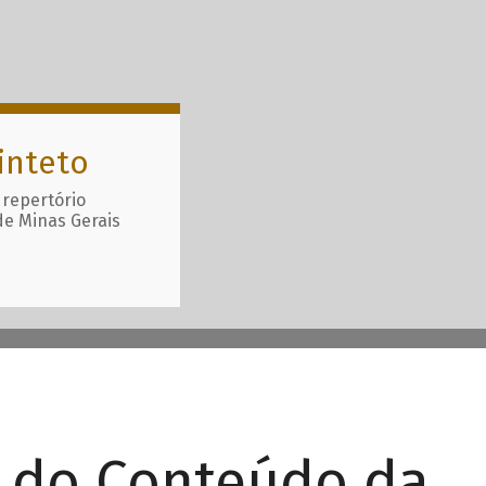
inteto
 repertório
de Minas Gerais
r do Conteúdo da