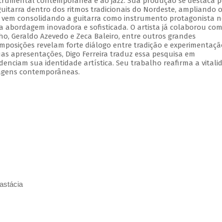
strumental contemporânea e ao jazz. Sua produção se destaca p
guitarra dentro dos ritmos tradicionais do Nordeste, ampliando 
ia, vem consolidando a guitarra como instrumento protagonista 
abordagem inovadora e sofisticada. O artista já colaborou co
ho, Geraldo Azevedo e Zeca Baleiro, entre outros grandes
omposições revelam forte diálogo entre tradição e experimentaçã
s apresentações, Digo Ferreira traduz essa pesquisa em
denciam sua identidade artística. Seu trabalho reafirma a vitali
agens contemporâneas.
astácia