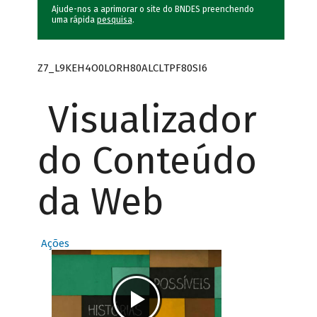
Ajude-nos a aprimorar o site do BNDES preenchendo
uma rápida
pesquisa
.
Z7_L9KEH4O0LORH80ALCLTPF80SI6
Visualizador
do Conteúdo
da Web
Ações