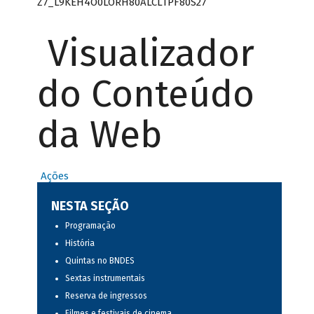
Z7_L9KEH4O0LORH80ALCLTPF80S27
Visualizador
do Conteúdo
da Web
Ações
NESTA SEÇÃO
Programação
História
Quintas no BNDES
Sextas instrumentais
Reserva de ingressos
Filmes e festivais de cinema