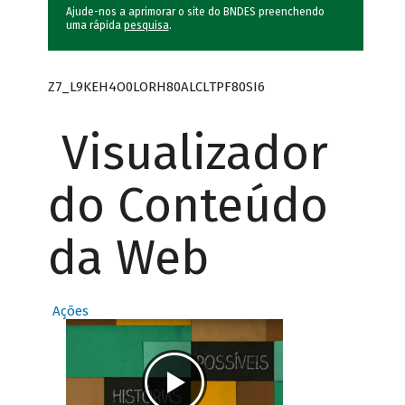
Ajude-nos a aprimorar o site do BNDES preenchendo
uma rápida
pesquisa
.
Z7_L9KEH4O0LORH80ALCLTPF80SI6
Visualizador
do Conteúdo
da Web
Ações