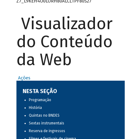
Z7_L9KEH4O0LORH80ALCLTPF80S27
Visualizador
do Conteúdo
da Web
Ações
NESTA SEÇÃO
Programação
História
Quintas no BNDES
Sextas instrumentais
Reserva de ingressos
Filmes e festivais de cinema