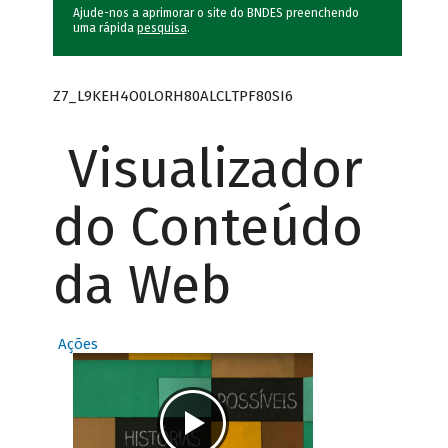
Ajude-nos a aprimorar o site do BNDES preenchendo
uma rápida
pesquisa
.
Z7_L9KEH4O0LORH80ALCLTPF80SI6
Visualizador
do Conteúdo
da Web
Ações