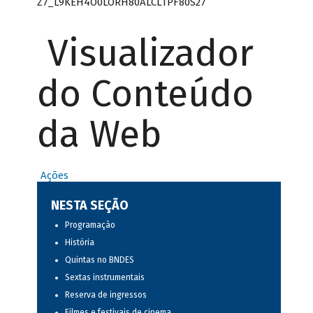
Z7_L9KEH4O0LORH80ALCLTPF80S27
Visualizador
do Conteúdo
da Web
Ações
NESTA SEÇÃO
Programação
História
Quintas no BNDES
Sextas instrumentais
Reserva de ingressos
Filmes e festivais de cinema