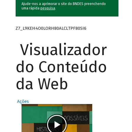
Ajude-nos a aprimorar o site do BNDES preenchendo
uma rápida
pesquisa
.
Z7_L9KEH4O0LORH80ALCLTPF80SI6
Visualizador
do Conteúdo
da Web
Ações