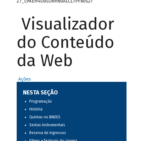
Z7_L9KEH4O0LORH80ALCLTPF80S27
Visualizador
do Conteúdo
da Web
Ações
NESTA SEÇÃO
Programação
História
Quintas no BNDES
Sextas instrumentais
Reserva de ingressos
Filmes e festivais de cinema