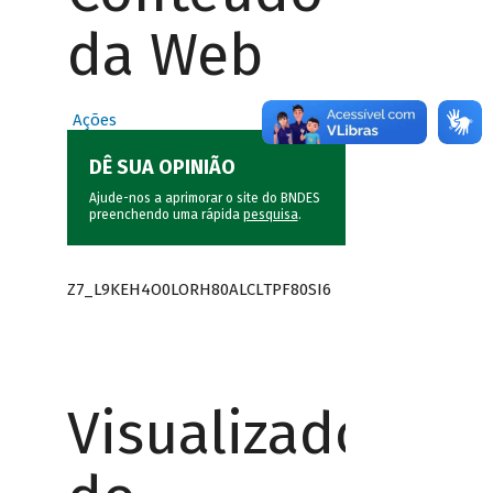
da Web
Ações
DÊ SUA OPINIÃO
Ajude-nos a aprimorar o site do BNDES
preenchendo uma rápida
pesquisa
.
Z7_L9KEH4O0LORH80ALCLTPF80SI6
Visualizador