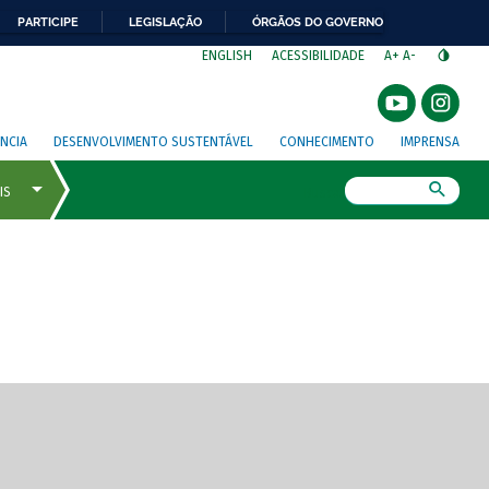
PARTICIPE
LEGISLAÇÃO
ÓRGÃOS DO GOVERNO
⁣
ENGLISH
ACESSIBILIDADE
A+
A-
NCIA
DESENVOLVIMENTO SUSTENTÁVEL
CONHECIMENTO
IMPRENSA
Busca
gem de tela