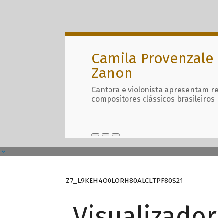
Camila Provenzale 
Zanon
Cantora e violonista apresentam r
compositores clássicos brasileiros
Z7_L9KEH4O0LORH80ALCLTPF80S21
Visualizado