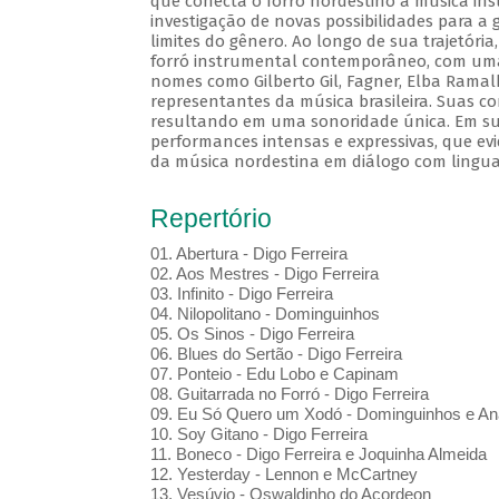
que conecta o forró nordestino à música in
investigação de novas possibilidades para a 
limites do gênero. Ao longo de sua trajetór
forró instrumental contemporâneo, com uma 
nomes como Gilberto Gil, Fagner, Elba Ramal
representantes da música brasileira. Suas c
resultando em uma sonoridade única. Em sua
performances intensas e expressivas, que evi
da música nordestina em diálogo com lingu
Repertório
01. Abertura - Digo Ferreira
02. Aos Mestres - Digo Ferreira
03. Infinito - Digo Ferreira
04. Nilopolitano - Dominguinhos
05. Os Sinos - Digo Ferreira
06. Blues do Sertão - Digo Ferreira
07. Ponteio - Edu Lobo e Capinam
08. Guitarrada no Forró - Digo Ferreira
09. Eu Só Quero um Xodó - Dominguinhos e An
10. Soy Gitano - Digo Ferreira
11. Boneco - Digo Ferreira e Joquinha Almeida
12. Yesterday - Lennon e McCartney
13. Vesúvio - Oswaldinho do Acordeon