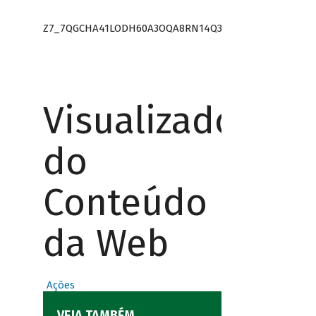
Z7_7QGCHA41LODH60A3OQA8RN14Q3
Visualizador
do
Conteúdo
da Web
Ações
VEJA TAMBÉM