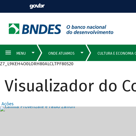
Z7_L9KEH4O0LORH80ALCLTPF80S20
Visualizador do 
Ações
Destaques Prin