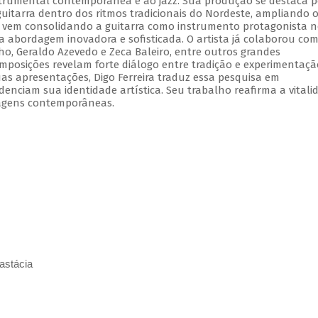
strumental contemporânea e ao jazz. Sua produção se destaca p
guitarra dentro dos ritmos tradicionais do Nordeste, ampliando 
ia, vem consolidando a guitarra como instrumento protagonista 
abordagem inovadora e sofisticada. O artista já colaborou co
ho, Geraldo Azevedo e Zeca Baleiro, entre outros grandes
omposições revelam forte diálogo entre tradição e experimentaçã
s apresentações, Digo Ferreira traduz essa pesquisa em
denciam sua identidade artística. Seu trabalho reafirma a vitali
agens contemporâneas.
astácia