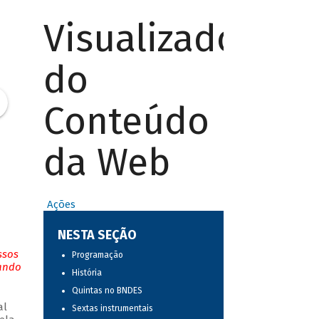
Visualizador
do
Conteúdo
da Web
Ações
NESTA SEÇÃO
ssos
Programação
tando
História
Quintas no BNDES
al
Sextas instrumentais