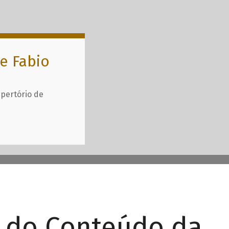
e Fabio
epertório de
r do Conteúdo da