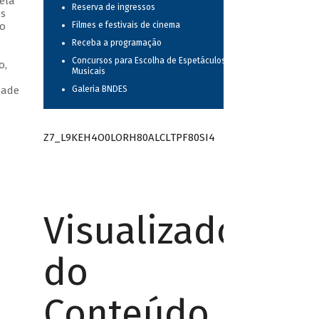
ela
Reserva de ingressos
os
no
Filmes e festivais de cinema
m
Receba a programação
Concursos para Escolha de Espetáculos
o,
Musicais
dade
Galeria BNDES
Z7_L9KEH4O0LORH80ALCLTPF80SI4
Visualizador
do
Conteúdo