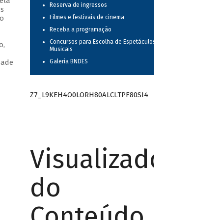
ela
Reserva de ingressos
os
no
Filmes e festivais de cinema
m
Receba a programação
Concursos para Escolha de Espetáculos
o,
Musicais
dade
Galeria BNDES
Z7_L9KEH4O0LORH80ALCLTPF80SI4
Visualizador
do
Conteúdo