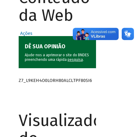
da Web
Ações
DÊ SUA OPINIÃO
Ajude-nos a aprimorar o site do BNDES
preenchendo uma rápida
pesquisa
.
Z7_L9KEH4O0LORH80ALCLTPF80SI6
Visualizador