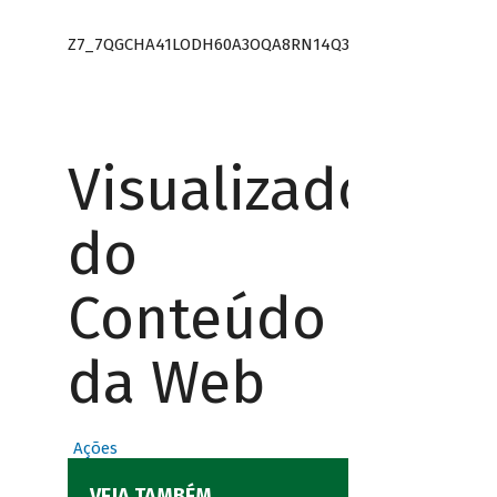
Z7_7QGCHA41LODH60A3OQA8RN14Q3
Visualizador
do
Conteúdo
da Web
Ações
VEJA TAMBÉM