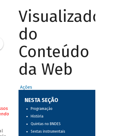
Visualizador
do
Conteúdo
da Web
Ações
NESTA SEÇÃO
ssos
Programação
tando
História
Quintas no BNDES
al
Sextas instrumentais