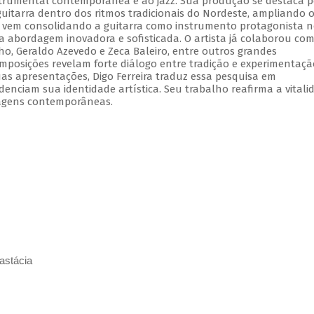
strumental contemporânea e ao jazz. Sua produção se destaca p
guitarra dentro dos ritmos tradicionais do Nordeste, ampliando 
ia, vem consolidando a guitarra como instrumento protagonista 
abordagem inovadora e sofisticada. O artista já colaborou co
ho, Geraldo Azevedo e Zeca Baleiro, entre outros grandes
omposições revelam forte diálogo entre tradição e experimentaçã
s apresentações, Digo Ferreira traduz essa pesquisa em
denciam sua identidade artística. Seu trabalho reafirma a vitali
agens contemporâneas.
astácia