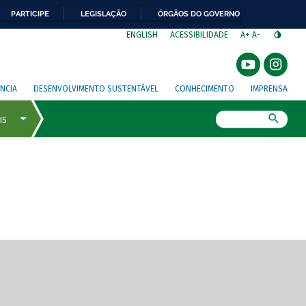
PARTICIPE
LEGISLAÇÃO
ÓRGÃOS DO GOVERNO
⁣
ENGLISH
ACESSIBILIDADE
A+
A-
NCIA
DESENVOLVIMENTO SUSTENTÁVEL
CONHECIMENTO
IMPRENSA
Busca
gem de tela