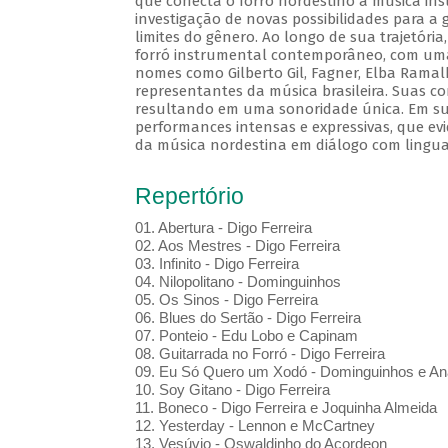
que conecta o forró nordestino à música in
investigação de novas possibilidades para a 
limites do gênero. Ao longo de sua trajetór
forró instrumental contemporâneo, com uma 
nomes como Gilberto Gil, Fagner, Elba Ramal
representantes da música brasileira. Suas c
resultando em uma sonoridade única. Em sua
performances intensas e expressivas, que evi
da música nordestina em diálogo com lingu
Repertório
01. Abertura - Digo Ferreira
02. Aos Mestres - Digo Ferreira
03. Infinito - Digo Ferreira
04. Nilopolitano - Dominguinhos
05. Os Sinos - Digo Ferreira
06. Blues do Sertão - Digo Ferreira
07. Ponteio - Edu Lobo e Capinam
08. Guitarrada no Forró - Digo Ferreira
09. Eu Só Quero um Xodó - Dominguinhos e An
10. Soy Gitano - Digo Ferreira
11. Boneco - Digo Ferreira e Joquinha Almeida
12. Yesterday - Lennon e McCartney
13. Vesúvio - Oswaldinho do Acordeon