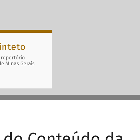
inteto
 repertório
de Minas Gerais
r do Conteúdo da