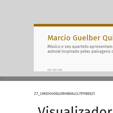
Marcio Guelber Qu
Músico e seu quarteto apresentam
autoral inspirado pelas paisagens 
Z7_L9KEH4O0LORH80ALCLTPF80S21
Visualizado