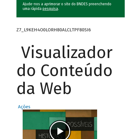
Ajude-nos a aprimorar o site do BNDES preenchendo
uma rápida
pesquisa
.
Z7_L9KEH4O0LORH80ALCLTPF80SI6
Visualizador
do Conteúdo
da Web
Ações