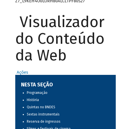
Z7_L9KEH4O0LORH80ALCLTPF80S27
Visualizador
do Conteúdo
da Web
Ações
NESTA SEÇÃO
Programação
História
Quintas no BNDES
Sextas instrumentais
Reserva de ingressos
Filmes e festivais de cinema