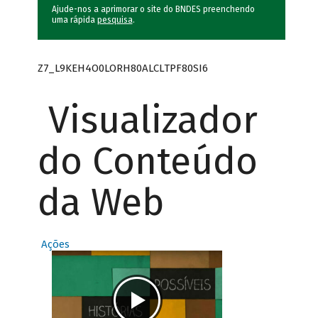
Ajude-nos a aprimorar o site do BNDES preenchendo
uma rápida
pesquisa
.
Z7_L9KEH4O0LORH80ALCLTPF80SI6
Visualizador
do Conteúdo
da Web
Ações