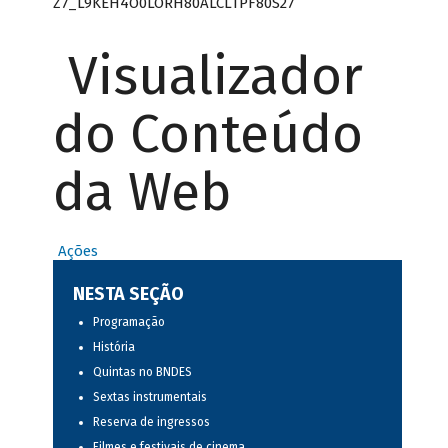
Z7_L9KEH4O0LORH80ALCLTPF80S27
Visualizador
do Conteúdo
da Web
Ações
NESTA SEÇÃO
Programação
História
Quintas no BNDES
Sextas instrumentais
Reserva de ingressos
Filmes e festivais de cinema