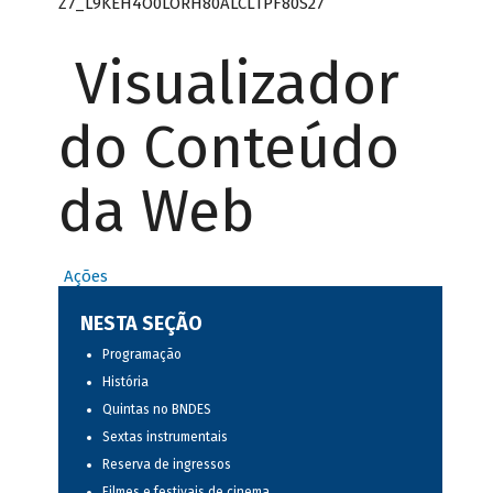
Z7_L9KEH4O0LORH80ALCLTPF80S27
Visualizador
do Conteúdo
da Web
Ações
NESTA SEÇÃO
Programação
História
Quintas no BNDES
Sextas instrumentais
Reserva de ingressos
Filmes e festivais de cinema