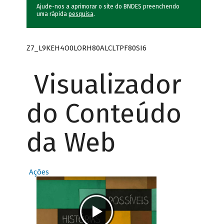
Ajude-nos a aprimorar o site do BNDES preenchendo
uma rápida
pesquisa
.
Z7_L9KEH4O0LORH80ALCLTPF80SI6
Visualizador
do Conteúdo
da Web
Ações