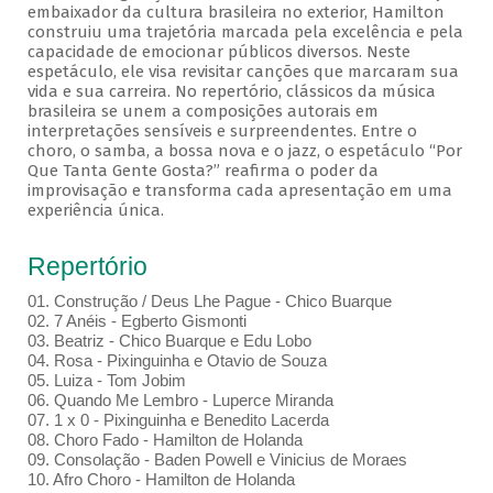
embaixador da cultura brasileira no exterior, Hamilton
construiu uma trajetória marcada pela excelência e pela
capacidade de emocionar públicos diversos. Neste
espetáculo, ele visa revisitar canções que marcaram sua
vida e sua carreira. No repertório, clássicos da música
brasileira se unem a composições autorais em
interpretações sensíveis e surpreendentes. Entre o
choro, o samba, a bossa nova e o jazz, o espetáculo “Por
Que Tanta Gente Gosta?” reafirma o poder da
improvisação e transforma cada apresentação em uma
experiência única.
Repertório
01. Construção / Deus Lhe Pague - Chico Buarque
02. 7 Anéis - Egberto Gismonti
03. Beatriz - Chico Buarque e Edu Lobo
04. Rosa - Pixinguinha e Otavio de Souza
05. Luiza - Tom Jobim
06. Quando Me Lembro - Luperce Miranda
07. 1 x 0 - Pixinguinha e Benedito Lacerda
08. Choro Fado - Hamilton de Holanda
09. Consolação - Baden Powell e Vinicius de Moraes
10. Afro Choro - Hamilton de Holanda