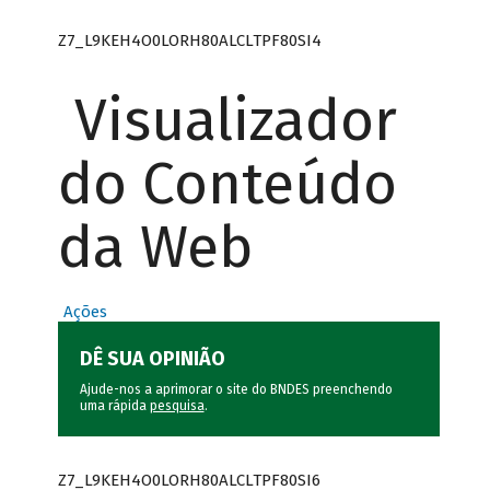
Z7_L9KEH4O0LORH80ALCLTPF80SI4
Visualizador
do Conteúdo
da Web
Ações
DÊ SUA OPINIÃO
Ajude-nos a aprimorar o site do BNDES preenchendo
uma rápida
pesquisa
.
Z7_L9KEH4O0LORH80ALCLTPF80SI6