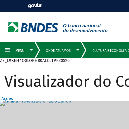
Z7_L9KEH4O0LORH80ALCLTPF80S20
Visualizador do 
Ações
Destaques Prin