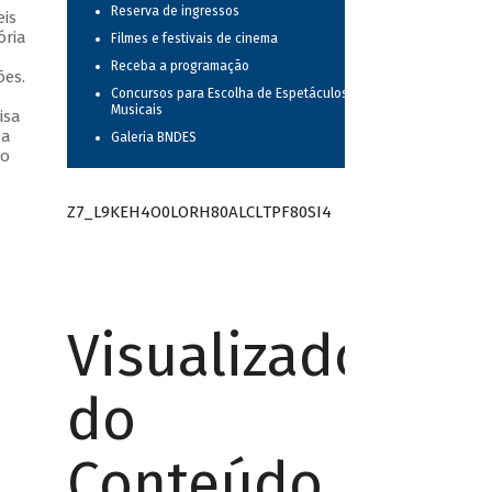
Reserva de ingressos
is
ória
Filmes e festivais de cinema
Receba a programação
ões.
Concursos para Escolha de Espetáculos
Musicais
isa
 a
Galeria BNDES
 o
Z7_L9KEH4O0LORH80ALCLTPF80SI4
Visualizador
do
Conteúdo