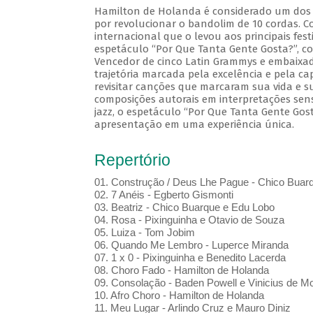
Hamilton de Holanda é considerado um dos m
por revolucionar o bandolim de 10 cordas. Co
internacional que o levou aos principais fes
espetáculo “Por Que Tanta Gente Gosta?”, c
Vencedor de cinco Latin Grammys e embaixado
trajetória marcada pela excelência e pela ca
revisitar canções que marcaram sua vida e sua
composições autorais em interpretações sens
jazz, o espetáculo “Por Que Tanta Gente Gos
apresentação em uma experiência única.
Repertório
01. Construção / Deus Lhe Pague - Chico Buar
02. 7 Anéis - Egberto Gismonti
03. Beatriz - Chico Buarque e Edu Lobo
04. Rosa - Pixinguinha e Otavio de Souza
05. Luiza - Tom Jobim
06. Quando Me Lembro - Luperce Miranda
07. 1 x 0 - Pixinguinha e Benedito Lacerda
08. Choro Fado - Hamilton de Holanda
09. Consolação - Baden Powell e Vinicius de M
10. Afro Choro - Hamilton de Holanda
11. Meu Lugar - Arlindo Cruz e Mauro Diniz