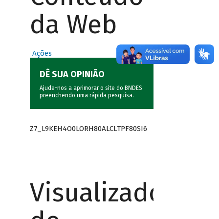
da Web
Ações
DÊ SUA OPINIÃO
Ajude-nos a aprimorar o site do BNDES
preenchendo uma rápida
pesquisa
.
Z7_L9KEH4O0LORH80ALCLTPF80SI6
Visualizador