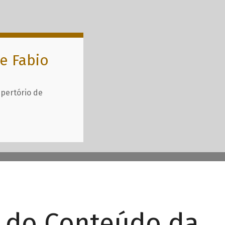
e Fabio
epertório de
r do Conteúdo da