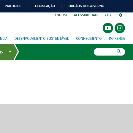
PARTICIPE
LEGISLAÇÃO
ÓRGÃOS DO GOVERNO
⁣
ENGLISH
ACESSIBILIDADE
A+
A-
NCIA
DESENVOLVIMENTO SUSTENTÁVEL
CONHECIMENTO
IMPRENSA
Busca
gem de tela