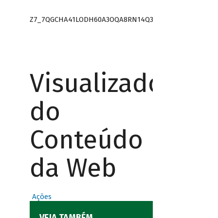
Z7_7QGCHA41LODH60A3OQA8RN14Q3
Visualizador
do
Conteúdo
da Web
Ações
VEJA TAMBÉM