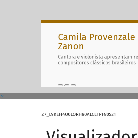
Camila Provenzale 
Zanon
Cantora e violonista apresentam r
compositores clássicos brasileiros
Z7_L9KEH4O0LORH80ALCLTPF80S21
Visualizado