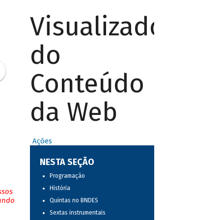
Visualizador
do
Conteúdo
da Web
Ações
NESTA SEÇÃO
Programação
História
ssos
tando
Quintas no BNDES
Sextas instrumentais