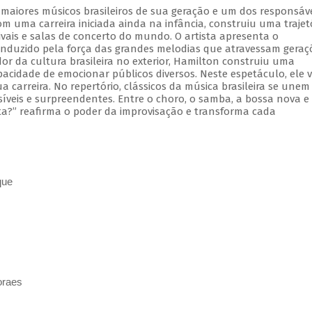
aiores músicos brasileiros de sua geração e um dos responsáve
m uma carreira iniciada ainda na infância, construiu uma trajet
tivais e salas de concerto do mundo. O artista apresenta o
onduzido pela força das grandes melodias que atravessam geraç
r da cultura brasileira no exterior, Hamilton construiu uma
pacidade de emocionar públicos diversos. Neste espetáculo, ele v
 carreira. No repertório, clássicos da música brasileira se unem
íveis e surpreendentes. Entre o choro, o samba, a bossa nova e
ta?” reafirma o poder da improvisação e transforma cada
que
oraes