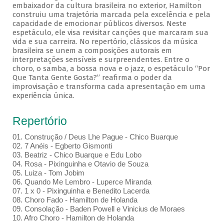
embaixador da cultura brasileira no exterior, Hamilton
construiu uma trajetória marcada pela excelência e pela
capacidade de emocionar públicos diversos. Neste
espetáculo, ele visa revisitar canções que marcaram sua
vida e sua carreira. No repertório, clássicos da música
brasileira se unem a composições autorais em
interpretações sensíveis e surpreendentes. Entre o
choro, o samba, a bossa nova e o jazz, o espetáculo “Por
Que Tanta Gente Gosta?” reafirma o poder da
improvisação e transforma cada apresentação em uma
experiência única.
Repertório
01. Construção / Deus Lhe Pague - Chico Buarque
02. 7 Anéis - Egberto Gismonti
03. Beatriz - Chico Buarque e Edu Lobo
04. Rosa - Pixinguinha e Otavio de Souza
05. Luiza - Tom Jobim
06. Quando Me Lembro - Luperce Miranda
07. 1 x 0 - Pixinguinha e Benedito Lacerda
08. Choro Fado - Hamilton de Holanda
09. Consolação - Baden Powell e Vinicius de Moraes
10. Afro Choro - Hamilton de Holanda