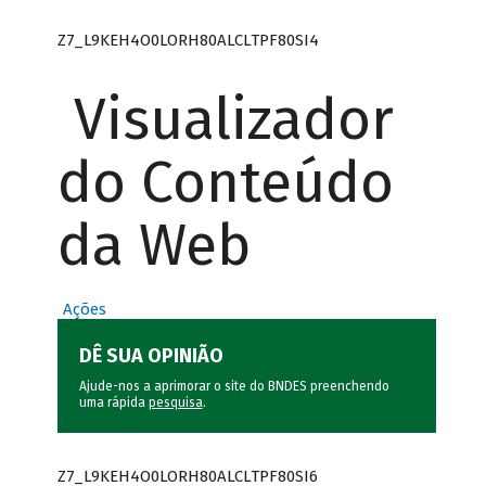
Z7_L9KEH4O0LORH80ALCLTPF80SI4
Visualizador
do Conteúdo
da Web
Ações
DÊ SUA OPINIÃO
Ajude-nos a aprimorar o site do BNDES preenchendo
uma rápida
pesquisa
.
Z7_L9KEH4O0LORH80ALCLTPF80SI6