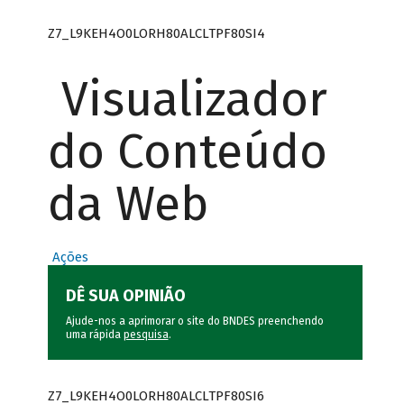
Z7_L9KEH4O0LORH80ALCLTPF80SI4
Visualizador
do Conteúdo
da Web
Ações
DÊ SUA OPINIÃO
Ajude-nos a aprimorar o site do BNDES preenchendo
uma rápida
pesquisa
.
Z7_L9KEH4O0LORH80ALCLTPF80SI6