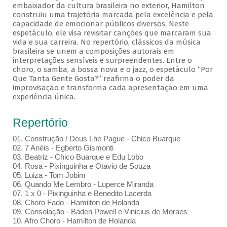
embaixador da cultura brasileira no exterior, Hamilton
construiu uma trajetória marcada pela excelência e pela
capacidade de emocionar públicos diversos. Neste
espetáculo, ele visa revisitar canções que marcaram sua
vida e sua carreira. No repertório, clássicos da música
brasileira se unem a composições autorais em
interpretações sensíveis e surpreendentes. Entre o
choro, o samba, a bossa nova e o jazz, o espetáculo “Por
Que Tanta Gente Gosta?” reafirma o poder da
improvisação e transforma cada apresentação em uma
experiência única.
Repertório
01. Construção / Deus Lhe Pague - Chico Buarque
02. 7 Anéis - Egberto Gismonti
03. Beatriz - Chico Buarque e Edu Lobo
04. Rosa - Pixinguinha e Otavio de Souza
05. Luiza - Tom Jobim
06. Quando Me Lembro - Luperce Miranda
07. 1 x 0 - Pixinguinha e Benedito Lacerda
08. Choro Fado - Hamilton de Holanda
09. Consolação - Baden Powell e Vinicius de Moraes
10. Afro Choro - Hamilton de Holanda