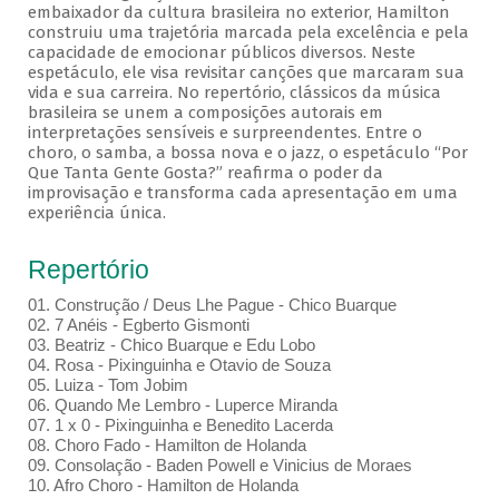
embaixador da cultura brasileira no exterior, Hamilton
construiu uma trajetória marcada pela excelência e pela
capacidade de emocionar públicos diversos. Neste
espetáculo, ele visa revisitar canções que marcaram sua
vida e sua carreira. No repertório, clássicos da música
brasileira se unem a composições autorais em
interpretações sensíveis e surpreendentes. Entre o
choro, o samba, a bossa nova e o jazz, o espetáculo “Por
Que Tanta Gente Gosta?” reafirma o poder da
improvisação e transforma cada apresentação em uma
experiência única.
Repertório
01. Construção / Deus Lhe Pague - Chico Buarque
02. 7 Anéis - Egberto Gismonti
03. Beatriz - Chico Buarque e Edu Lobo
04. Rosa - Pixinguinha e Otavio de Souza
05. Luiza - Tom Jobim
06. Quando Me Lembro - Luperce Miranda
07. 1 x 0 - Pixinguinha e Benedito Lacerda
08. Choro Fado - Hamilton de Holanda
09. Consolação - Baden Powell e Vinicius de Moraes
10. Afro Choro - Hamilton de Holanda