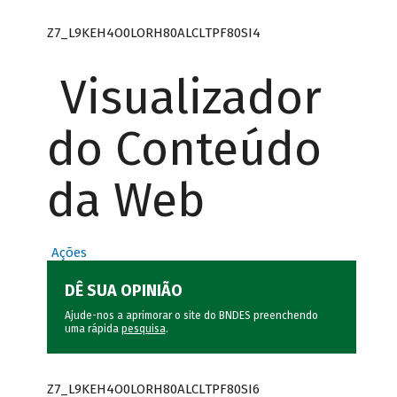
Z7_L9KEH4O0LORH80ALCLTPF80SI4
Visualizador
do Conteúdo
da Web
Ações
DÊ SUA OPINIÃO
Ajude-nos a aprimorar o site do BNDES preenchendo
uma rápida
pesquisa
.
Z7_L9KEH4O0LORH80ALCLTPF80SI6