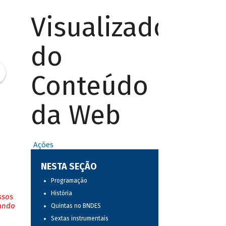
Visualizador
do
Conteúdo
da Web
Ações
NESTA SEÇÃO
Programação
História
ssos
tando
Quintas no BNDES
Sextas instrumentais