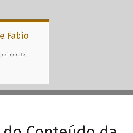
e Fabio
epertório de
r do Conteúdo da