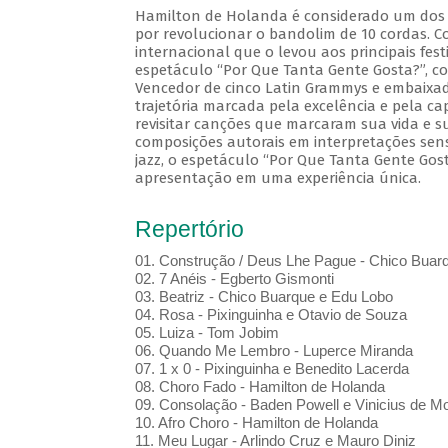
Hamilton de Holanda é considerado um dos m
por revolucionar o bandolim de 10 cordas. Co
internacional que o levou aos principais fes
espetáculo “Por Que Tanta Gente Gosta?”, c
Vencedor de cinco Latin Grammys e embaixado
trajetória marcada pela excelência e pela ca
revisitar canções que marcaram sua vida e sua
composições autorais em interpretações sens
jazz, o espetáculo “Por Que Tanta Gente Gos
apresentação em uma experiência única.
Repertório
01. Construção / Deus Lhe Pague - Chico Buar
02. 7 Anéis - Egberto Gismonti
03. Beatriz - Chico Buarque e Edu Lobo
04. Rosa - Pixinguinha e Otavio de Souza
05. Luiza - Tom Jobim
06. Quando Me Lembro - Luperce Miranda
07. 1 x 0 - Pixinguinha e Benedito Lacerda
08. Choro Fado - Hamilton de Holanda
09. Consolação - Baden Powell e Vinicius de M
10. Afro Choro - Hamilton de Holanda
11. Meu Lugar - Arlindo Cruz e Mauro Diniz