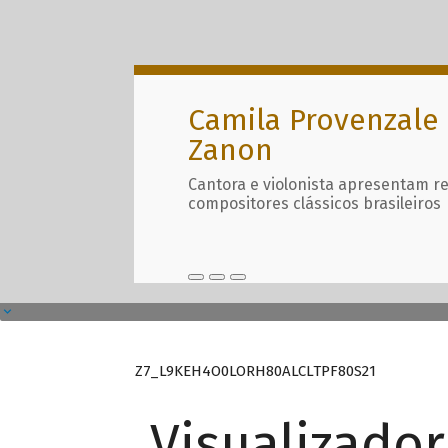
Camila Provenzale 
Zanon
Cantora e violonista apresentam r
compositores clássicos brasileiros
Z7_L9KEH4O0LORH80ALCLTPF80S21
Visualizado