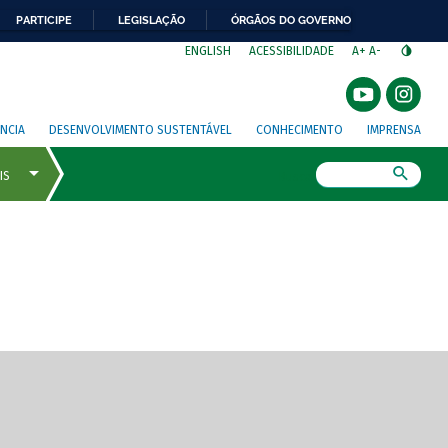
PARTICIPE
LEGISLAÇÃO
ÓRGÃOS DO GOVERNO
⁣
ENGLISH
ACESSIBILIDADE
A+
A-
NCIA
DESENVOLVIMENTO SUSTENTÁVEL
CONHECIMENTO
IMPRENSA
Busca
gem de tela