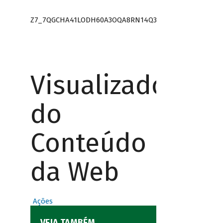
Z7_7QGCHA41LODH60A3OQA8RN14Q3
Visualizador
do
Conteúdo
da Web
Ações
VEJA TAMBÉM