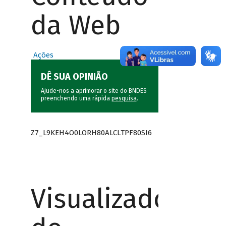
da Web
Ações
DÊ SUA OPINIÃO
Ajude-nos a aprimorar o site do BNDES
preenchendo uma rápida
pesquisa
.
Z7_L9KEH4O0LORH80ALCLTPF80SI6
Visualizador