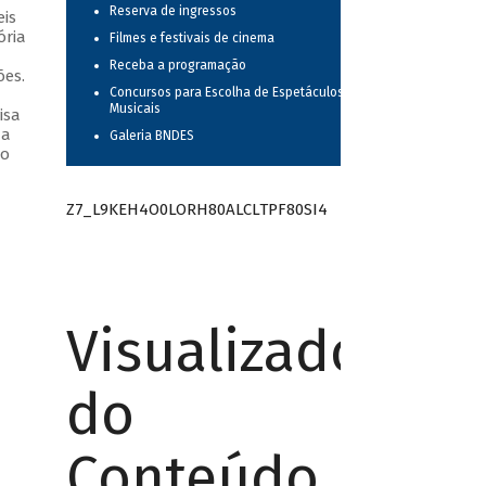
Reserva de ingressos
is
ória
Filmes e festivais de cinema
Receba a programação
ões.
Concursos para Escolha de Espetáculos
Musicais
isa
 a
Galeria BNDES
 o
Z7_L9KEH4O0LORH80ALCLTPF80SI4
Visualizador
do
Conteúdo