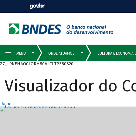
Z7_L9KEH4O0LORH80ALCLTPF80S20
Visualizador do 
Ações
Destaques Prin