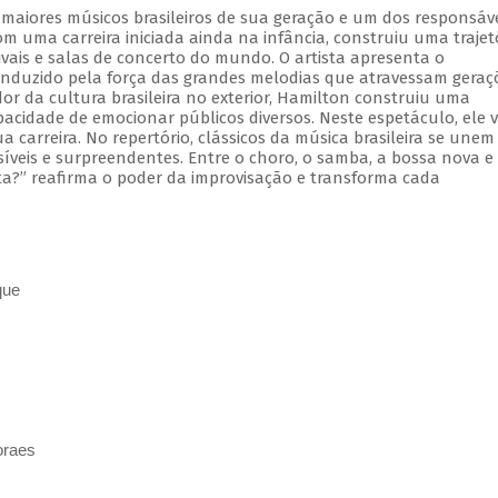
aiores músicos brasileiros de sua geração e um dos responsáve
m uma carreira iniciada ainda na infância, construiu uma trajet
tivais e salas de concerto do mundo. O artista apresenta o
onduzido pela força das grandes melodias que atravessam geraç
r da cultura brasileira no exterior, Hamilton construiu uma
pacidade de emocionar públicos diversos. Neste espetáculo, ele v
 carreira. No repertório, clássicos da música brasileira se unem
íveis e surpreendentes. Entre o choro, o samba, a bossa nova e
ta?” reafirma o poder da improvisação e transforma cada
que
oraes