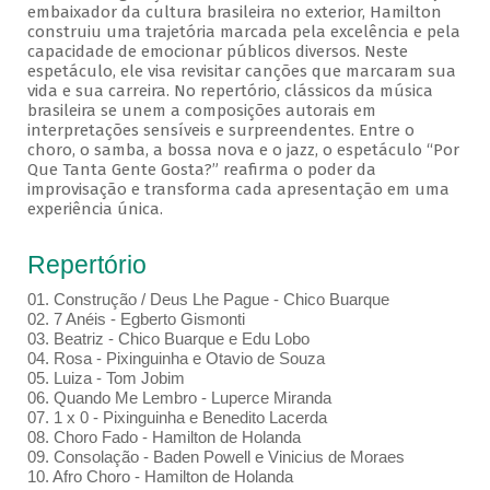
embaixador da cultura brasileira no exterior, Hamilton
construiu uma trajetória marcada pela excelência e pela
capacidade de emocionar públicos diversos. Neste
espetáculo, ele visa revisitar canções que marcaram sua
vida e sua carreira. No repertório, clássicos da música
brasileira se unem a composições autorais em
interpretações sensíveis e surpreendentes. Entre o
choro, o samba, a bossa nova e o jazz, o espetáculo “Por
Que Tanta Gente Gosta?” reafirma o poder da
improvisação e transforma cada apresentação em uma
experiência única.
Repertório
01. Construção / Deus Lhe Pague - Chico Buarque
02. 7 Anéis - Egberto Gismonti
03. Beatriz - Chico Buarque e Edu Lobo
04. Rosa - Pixinguinha e Otavio de Souza
05. Luiza - Tom Jobim
06. Quando Me Lembro - Luperce Miranda
07. 1 x 0 - Pixinguinha e Benedito Lacerda
08. Choro Fado - Hamilton de Holanda
09. Consolação - Baden Powell e Vinicius de Moraes
10. Afro Choro - Hamilton de Holanda