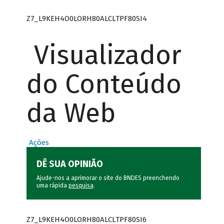
Z7_L9KEH4O0LORH80ALCLTPF80SI4
Visualizador
do Conteúdo
da Web
Ações
DÊ SUA OPINIÃO
Ajude-nos a aprimorar o site do BNDES preenchendo
uma rápida
pesquisa
.
Z7_L9KEH4O0LORH80ALCLTPF80SI6